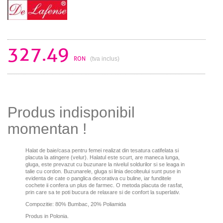
327.49
RON
(tva inclus)
Produs indisponibil
momentan !
Halat de baie/casa pentru femei realizat din tesatura catifelata si
placuta la atingere (velur). Halatul este scurt, are maneca lunga,
gluga, este prevazut cu buzunare la nivelul soldurilor si se leaga in
talie cu cordon. Buzunarele, gluga si linia decolteului sunt puse in
evidenta de cate o panglica decorativa cu buline, iar funditele
cochete ii confera un plus de farmec. O metoda placuta de rasfat,
prin care sa te poti bucura de relaxare si de confort la superlativ.
Compozitie: 80% Bumbac, 20% Poliamida
Produs in Polonia.