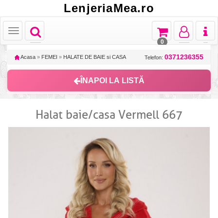
LenjeriaMea.ro
Toggle
Toggle
Toggle
Toggl
Toggle
navigation
navigation
navigation
naviga
navigation
0
0371236355
Acasa
»
FEMEI
»
HALATE DE BAIE si CASA
Telefon:
ÎNAPOI LA LISTĂ
Halat baie/casa Vermell 667