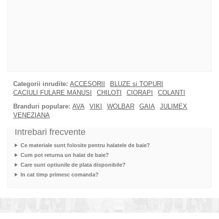
Categorii inrudite:
ACCESORII
BLUZE si TOPURI
CACIULI FULARE MANUSI
CHILOTI
CIORAPI
COLANTI
Branduri populare:
AVA
VIKI
WOLBAR
GAIA
JULIMEX
VENEZIANA
Intrebari frecvente
Ce materiale sunt folosite pentru halatele de baie?
Cum pot returna un halat de baie?
Care sunt optiunile de plata disponibile?
In cat timp primesc comanda?