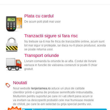
Plata cu cardul
De acum poti plati mai usor
Tranzactii sigure si fara risc
Nu trebuie sa-ti mai fie frica de tranzactiile online, acum sunt
tot mai sigur si protejate, iar daca nu-ti place produsul, acesta
se poate returna usor.
Transport oriunde
Livram comanda ta oriunde te-ai afla. Costul de livrare
variaza in functie de valoarea comenzii si poate fi chiar
gratuit.
Noutati
Noul website
lenjeriamea.ro
aduce un plus de calitate
clientilor printr-o gama de produse semnificativ imbunatatita.
Multumim pentru suportul pe care ni l-ati oferit pana acum si
va invitam sa descoperiti probabil cele mai frumoase modele
de chiloti, pe care le-am selectat cu grija special pentru voi.