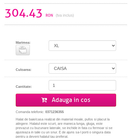
304.43
RON
(tva inclus)
Marimea:
Culoarea:
Cantitate:
Adauga in cos
Comanda telefonic:
0371236355
Halat de baie/casa realizat din material moale, pufos si placut la
atingere. Halatul este scurt, are maneca lunga, gluga, este
prevazut cu buzunare laterale,
se inchide in fata cu fermoar si se
ajusteaza in talie cu un snur.
E de ajuns sa-l porti o singura data
pentru a deveni halatul tau preferat.