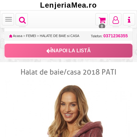
LenjeriaMea.ro
Toggle
Toggle
Toggle
Toggl
Toggle
navigation
navigation
navigation
naviga
navigation
0
0371236355
Acasa
»
FEMEI
»
HALATE DE BAIE si CASA
Telefon:
ÎNAPOI LA LISTĂ
Halat de baie/casa 2018 PATI