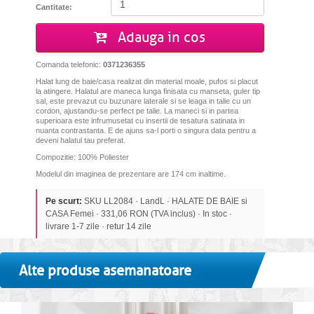
Cantitate:
Adauga in cos
Comanda telefonic:
0371236355
Halat lung de baie/casa realizat din material moale, pufos si placut
la atingere. Halatul are maneca lunga finisata cu manseta, guler tip
sal, este prevazut cu buzunare laterale si se leaga in talie cu un
cordon, ajustandu-se perfect pe talie. La maneci si in partea
superioara este infrumusetat cu insertii de tesatura satinata in
nuanta contrastanta. E de ajuns sa-l porti o singura data pentru a
deveni halatul tau preferat.
Compozitie: 100% Poliester
Modelul din imaginea de prezentare are 174 cm inaltime.
Pe scurt:
SKU LL2084 · LandL · HALATE DE BAIE si
CASA Femei · 331,06 RON (TVA inclus) · In stoc ·
livrare 1-7 zile · retur 14 zile
Alte produse asemanatoare