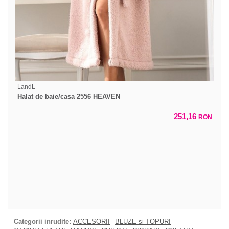
LandL
Halat de baie/casa 2556 HEAVEN
251,16
RON
Categorii inrudite:
ACCESORII
BLUZE si TOPURI