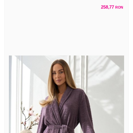
258,77
RON