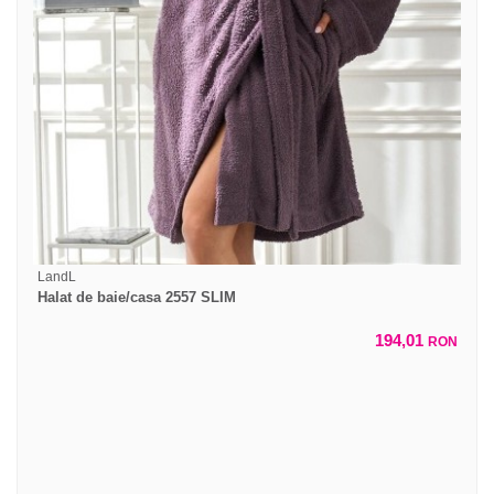
LandL
Halat de baie/casa 2557 SLIM
194,01
RON