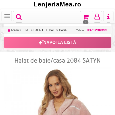
LenjeriaMea.ro
Toggle
Toggle
Toggle
Toggl
Toggle
navigation
navigation
navigation
naviga
navigation
0
0371236355
Acasa
»
FEMEI
»
HALATE DE BAIE si CASA
Telefon:
ÎNAPOI LA LISTĂ
Halat de baie/casa 2084 SATYN