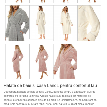
Halate de baie si casa LandL pentru confortul tau
Descopera halatele de baie si casa LandL, perfecte pentru a adauga un plus de
confort si stil in rutina ta zilnica. Aceste halate sunt realizate din materiale de
calitate, oferindu-ti o senzatie placuta pe piele. La lenjeriamea.ro, ne asiguram ca
produsele noastre sunt livrate rapid, astfel incat sa te bucuri cat mai curand de