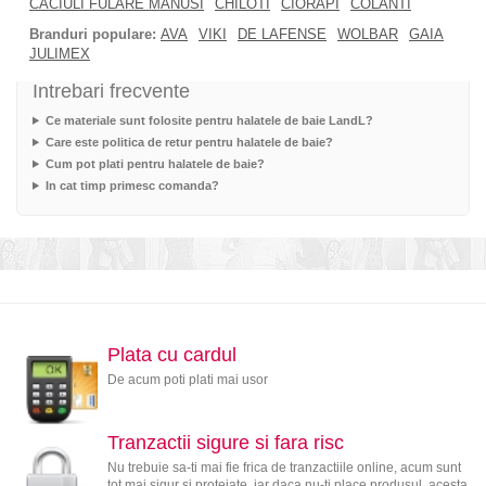
CACIULI FULARE MANUSI
CHILOTI
CIORAPI
COLANTI
Branduri populare:
AVA
VIKI
DE LAFENSE
WOLBAR
GAIA
JULIMEX
Intrebari frecvente
Ce materiale sunt folosite pentru halatele de baie LandL?
Care este politica de retur pentru halatele de baie?
Cum pot plati pentru halatele de baie?
In cat timp primesc comanda?
Plata cu cardul
De acum poti plati mai usor
Tranzactii sigure si fara risc
Nu trebuie sa-ti mai fie frica de tranzactiile online, acum sunt
tot mai sigur si protejate, iar daca nu-ti place produsul, acesta