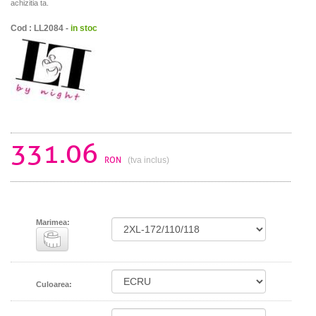
achizitia ta.
Cod : LL2084 -
in stoc
331.06
RON
(tva inclus)
Marimea:
Culoarea: