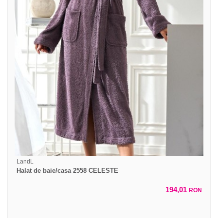
LandL
Halat de baie/casa 2558 CELESTE
194,01
RON