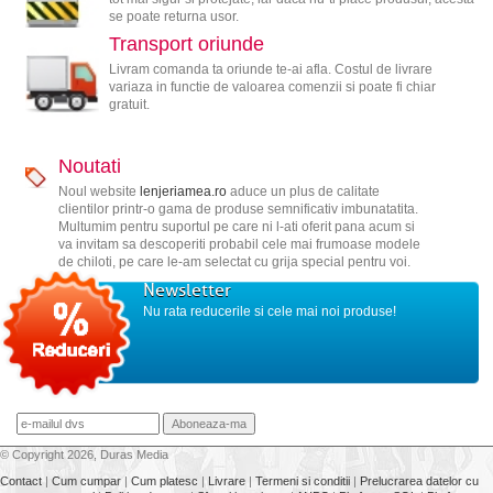
se poate returna usor.
Transport oriunde
Livram comanda ta oriunde te-ai afla. Costul de livrare
variaza in functie de valoarea comenzii si poate fi chiar
gratuit.
Noutati
Noul website
lenjeriamea.ro
aduce un plus de calitate
clientilor printr-o gama de produse semnificativ imbunatatita.
Multumim pentru suportul pe care ni l-ati oferit pana acum si
va invitam sa descoperiti probabil cele mai frumoase modele
de chiloti, pe care le-am selectat cu grija special pentru voi.
Newsletter
Nu rata reducerile si cele mai noi produse!
© Copyright 2026, Duras Media
Contact
|
Cum cumpar
|
Cum platesc
|
Livrare
|
Termeni si conditii
|
Prelucrarea datelor cu