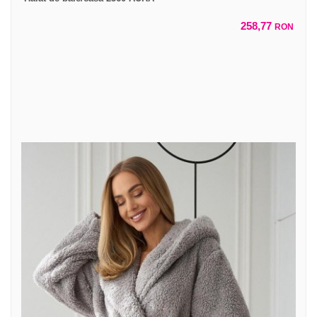
258,77
RON