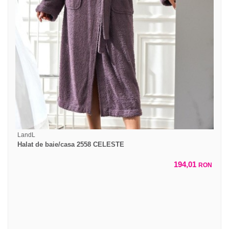
LandL
Halat de baie/casa 2558 CELESTE
194,01
RON