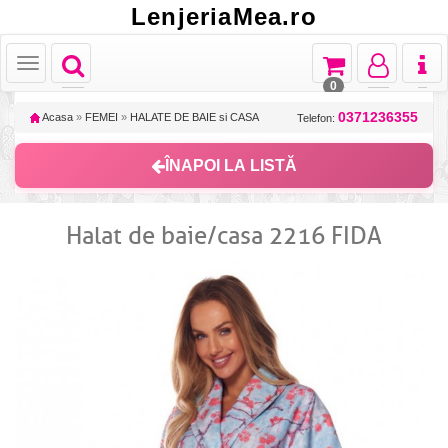
LenjeriaMea.ro
Toggle
Toggle
Toggle
Toggl
Toggle
navigation
navigation
navigation
naviga
navigation
0
0371236355
Acasa
»
FEMEI
»
HALATE DE BAIE si CASA
Telefon:
ÎNAPOI LA LISTĂ
Halat de baie/casa 2216 FIDA