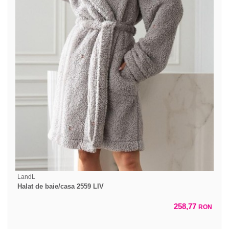
LandL
Halat de baie/casa 2559 LIV
258,77
RON