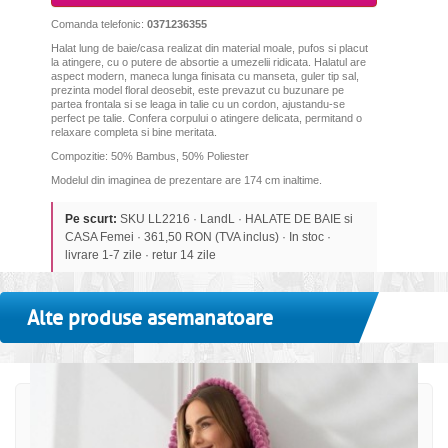
Comanda telefonic:
0371236355
Halat lung de baie/casa realizat din material moale, pufos si placut
la atingere, cu o putere de absortie a umezelii ridicata. Halatul are
aspect modern, maneca lunga finisata cu manseta, guler tip sal,
prezinta model floral deosebit, este prevazut cu buzunare pe
partea frontala si se leaga in talie cu un cordon, ajustandu-se
perfect pe talie. Confera corpului o atingere delicata, permitand o
relaxare completa si bine meritata.
Compozitie: 50% Bambus, 50% Poliester
Modelul din imaginea de prezentare are 174 cm inaltime.
Pe scurt:
SKU LL2216 · LandL · HALATE DE BAIE si
CASA Femei · 361,50 RON (TVA inclus) · In stoc ·
livrare 1-7 zile · retur 14 zile
Alte produse asemanatoare