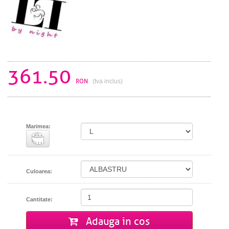
361.50
RON
(tva inclus)
Marimea:
Culoarea:
Cantitate:
Adauga in cos