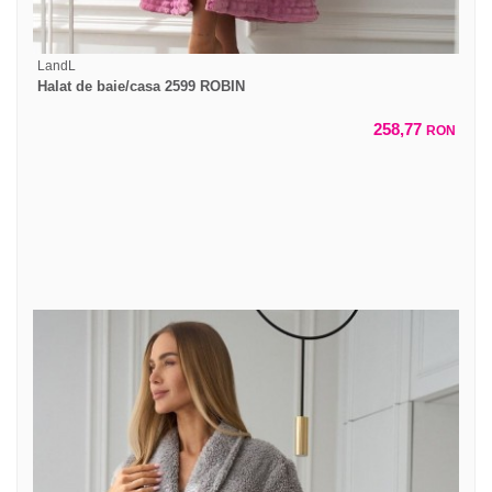
LandL
Halat de baie/casa 2599 ROBIN
258,77
RON