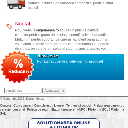
variaza in functie de valoarea comenzii si poate fi chiar
gratuit.
Noutati
Noul website
lenjeriamea.ro
aduce un plus de calitate
clientilor printr-o gama de produse semnificativ imbunatatita.
Multumim pentru suportul pe care ni l-ati oferit pana acum si
va invitam sa descoperiti probabil cele mai frumoase modele
de chiloti, pe care le-am selectat cu grija special pentru voi.
Newsletter
Nu rata reducerile si cele mai noi produse!
© Copyright 2026, Duras Media
Contact
|
Cum cumpar
|
Cum platesc
|
Livrare
|
Termeni si conditii
|
Prelucrarea datelor cu
caracter personal
|
Politica de retur
|
Sfaturi intretinere
|
ANPC
|
Platforma SOL
|
Platforma
SAL