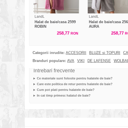
LandL
LandL
Halat de baie/casa 2599
Halat de baie/casa 25
ROBIN
AURA
258,77
258,77
RON
R
Categorii inrudite:
ACCESORII
BLUZE si TOPURI
CA
Branduri populare:
AVA
VIKI
DE LAFENSE
WOLBA
Intrebari frecvente
Ce materiale sunt folosite pentru halatele de baie?
Care este politica de retur pentru halatele de baie?
Cum pot plati pentru halatele de baie?
In cat timp primesc halatul de baie?