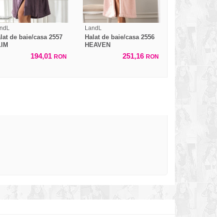
ndL
LandL
lat de baie/casa 2557
Halat de baie/casa 2556
LIM
HEAVEN
194,01
251,16
RON
RON