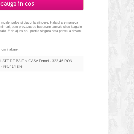
dauga in cos
l moale, pufos si placut la atingere. Halatul are maneca
mi mari, este prevazut cu buzunare laterale si se leaga in
talie. E de ajuns sa-l porti o singura data pentru a deveni
 cm inaltime.
LATE DE BAIE si CASA Femei · 323,46 RON
 · retur 14 zile