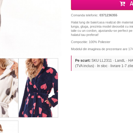
A
Comanda telefonic:
0371236355
Halat lung de baie/casa realizat din materia
lunga, gluga, prezinta model deosebit cu ini
talie cu un cordon, ajustandu-se perfect pe 
halatul tau preferat!
Compozitie: 100% Poliester
Modelul din imaginea de prezentare are 174
Pe scurt:
SKU LL2311 · LandL · HA
(TVA inclus) · In stoc · livrare 1-7 zile