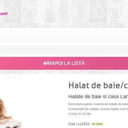
ÎNAPOI LA LISTĂ
Halat de baie
Halate de baie si casa La
Descopera gama noastra de halate de baie s
si materiale de calitate, aceste halate sunt 
si retur in 14 zile.
Cod : LL2311 -
in stoc