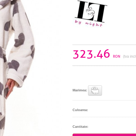
323.46
RON
(tva inc
Marimea:
Culoarea:
Cantitate: