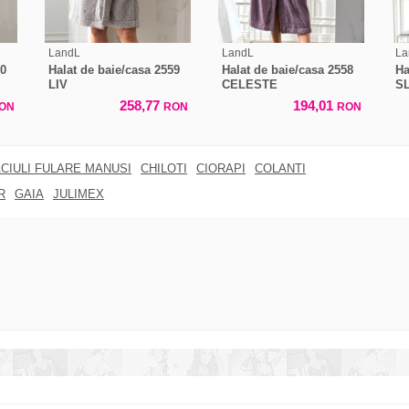
LandL
LandL
La
60
Halat de baie/casa 2559
Halat de baie/casa 2558
Ha
LIV
CELESTE
S
258,77
194,01
ON
RON
RON
CIULI FULARE MANUSI
CHILOTI
CIORAPI
COLANTI
R
GAIA
JULIMEX