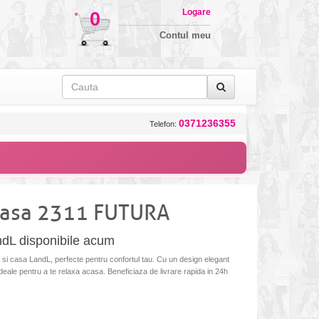
Logare
0
Contul meu
0371236355
Telefon:
/casa 2311 FUTURA
ndL disponibile acum
i casa LandL, perfecte pentru confortul tau. Cu un design elegant
ideale pentru a te relaxa acasa. Beneficiaza de livrare rapida in 24h