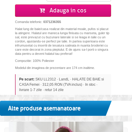
Adauga in cos
Comanda telefonic:
0371236355
Halat lung de baie/casa realizat din material moale, pufos si placut
la atingere. Halatul are maneca lunga finisata cu manseta, guler tip
sal, este prevazut cu buzunare laterale si se leaga in talie cu un
cordon, ajustandu-se perfect pe talie. In partea superioara este
infrumusetat cu insertii de tesatura satinata in nuanta broderiei cu
care este decorat in zona pieptului. E de ajuns sa-l porti o singura
data pentru a deveni halatul tau preferat!
Compozitie: 100% Poliester
Modelul din imaginea de prezentare are 174 cm inaltime.
Pe scurt:
SKU LL2312 · LandL · HALATE DE BAIE si
CASA Femei · 312,05 RON (TVA inclus) · In stoc ·
livrare 1-7 zile · retur 14 zile
Alte produse asemanatoare