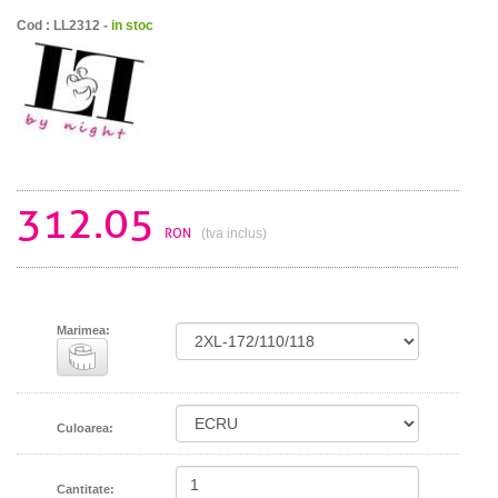
Cod : LL2312 -
in stoc
312.05
RON
(tva inclus)
Marimea:
Culoarea:
Cantitate: