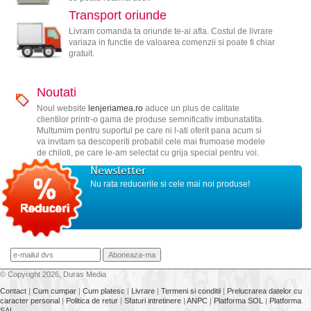
Transport oriunde
Livram comanda ta oriunde te-ai afla. Costul de livrare
variaza in functie de valoarea comenzii si poate fi chiar
gratuit.
Noutati
Noul website
lenjeriamea.ro
aduce un plus de calitate
clientilor printr-o gama de produse semnificativ imbunatatita.
Multumim pentru suportul pe care ni l-ati oferit pana acum si
va invitam sa descoperiti probabil cele mai frumoase modele
de chiloti, pe care le-am selectat cu grija special pentru voi.
Newsletter
Nu rata reducerile si cele mai noi produse!
© Copyright 2026, Duras Media
Contact
|
Cum cumpar
|
Cum platesc
|
Livrare
|
Termeni si conditii
|
Prelucrarea datelor cu
caracter personal
|
Politica de retur
|
Sfaturi intretinere
|
ANPC
|
Platforma SOL
|
Platforma
SAL