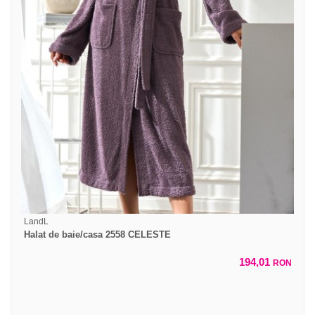
LandL
Halat de baie/casa 2558 CELESTE
194,01
RON