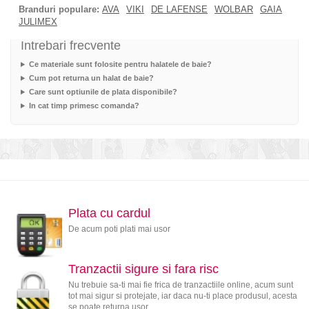
Branduri populare:
AVA
VIKI
DE LAFENSE
WOLBAR
GAIA
JULIMEX
Intrebari frecvente
Ce materiale sunt folosite pentru halatele de baie?
Cum pot returna un halat de baie?
Care sunt optiunile de plata disponibile?
In cat timp primesc comanda?
Plata cu cardul
De acum poti plati mai usor
Tranzactii sigure si fara risc
Nu trebuie sa-ti mai fie frica de tranzactiile online, acum sunt
tot mai sigur si protejate, iar daca nu-ti place produsul, acesta
se poate returna usor.