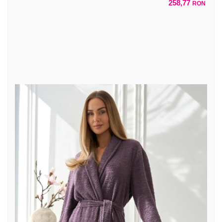
258,77
RON