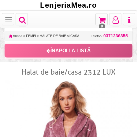
LenjeriaMea.ro
Toggle
Toggle
Toggle
Toggl
Toggle
navigation
navigation
navigation
naviga
navigation
0
0371236355
Acasa
»
FEMEI
»
HALATE DE BAIE si CASA
Telefon:
ÎNAPOI LA LISTĂ
Halat de baie/casa 2312 LUX