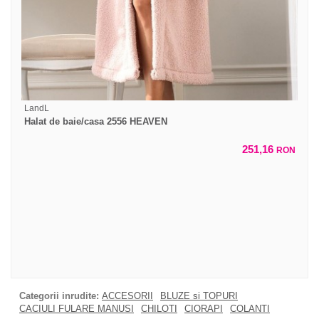
LandL
Halat de baie/casa 2556 HEAVEN
251,16
RON
Categorii inrudite:
ACCESORII
BLUZE si TOPURI
CACIULI FULARE MANUSI
CHILOTI
CIORAPI
COLANTI