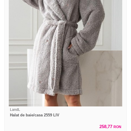
LandL
Halat de baie/casa 2559 LIV
258,77
RON