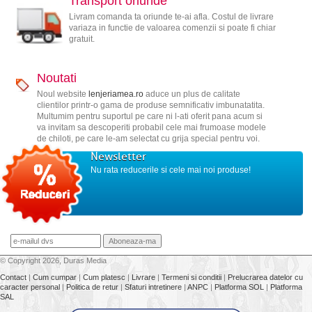
Transport oriunde
Livram comanda ta oriunde te-ai afla. Costul de livrare
variaza in functie de valoarea comenzii si poate fi chiar
gratuit.
Noutati
Noul website
lenjeriamea.ro
aduce un plus de calitate
clientilor printr-o gama de produse semnificativ imbunatatita.
Multumim pentru suportul pe care ni l-ati oferit pana acum si
va invitam sa descoperiti probabil cele mai frumoase modele
de chiloti, pe care le-am selectat cu grija special pentru voi.
Newsletter
Nu rata reducerile si cele mai noi produse!
© Copyright 2026, Duras Media
Contact
|
Cum cumpar
|
Cum platesc
|
Livrare
|
Termeni si conditii
|
Prelucrarea datelor cu
caracter personal
|
Politica de retur
|
Sfaturi intretinere
|
ANPC
|
Platforma SOL
|
Platforma
SAL