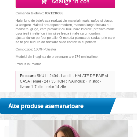
Adauga in cos
Comanda telefonic:
0371236355
Halat lung de baie/casa realizat din material moale, pufos si placut
la atingere. Halatul are aspect modern, maneca lunga finisata cu
manseta, gluga, este prevazut cu buzunare laterale, prezinta model
usor iesit in relief cu inimi si se leaga in talie cu un cordon,
ajustandu-se perfect pe talie.
O metoda placuta de rasfat, prin care
sa te poti bucura de relaxare si de confort la superlativ.
Compozitie: 100% Poliester
Modelul din imaginea de prezentare are 174 cm inaltime.
Produs in Polonia.
Pe scurt:
SKU LL2404 · LandL · HALATE DE BAIE si
CASA Femei · 247,35 RON (TVA inclus) · In stoc ·
livrare 1-7 zile · retur 14 zile
Alte produse asemanatoare