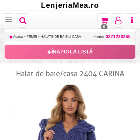
LenjeriaMea.ro
Toggle
Toggle
Toggle
Toggl
Toggle
navigation
navigation
navigation
naviga
navigation
0
0371236355
Acasa
»
FEMEI
»
HALATE DE BAIE si CASA
Telefon:
ÎNAPOI LA LISTĂ
Halat de baie/casa 2404 CARINA