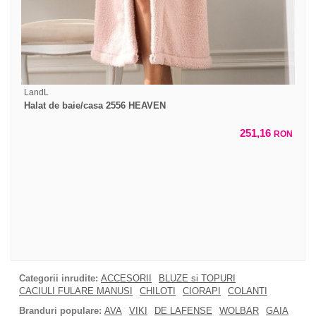
LandL
Halat de baie/casa 2556 HEAVEN
251,16
RON
Categorii inrudite:
ACCESORII
BLUZE si TOPURI
CACIULI FULARE MANUSI
CHILOTI
CIORAPI
COLANTI
Branduri populare:
AVA
VIKI
DE LAFENSE
WOLBAR
GAIA