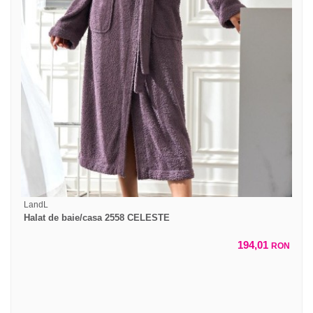
LandL
Halat de baie/casa 2558 CELESTE
194,01
RON