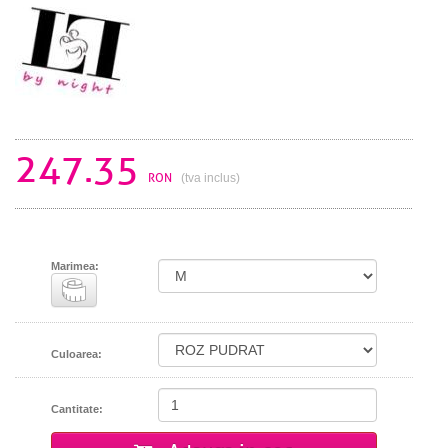
247.35
RON
(tva inclus)
Marimea:
Culoarea:
Cantitate: