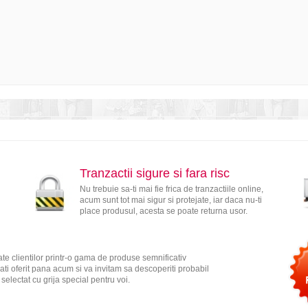
Tranzactii sigure si fara risc
Nu trebuie sa-ti mai fie frica de tranzactiile online,
acum sunt tot mai sigur si protejate, iar daca nu-ti
place produsul, acesta se poate returna usor.
te clientilor printr-o gama de produse semnificativ
ati oferit pana acum si va invitam sa descoperiti probabil
electat cu grija special pentru voi.