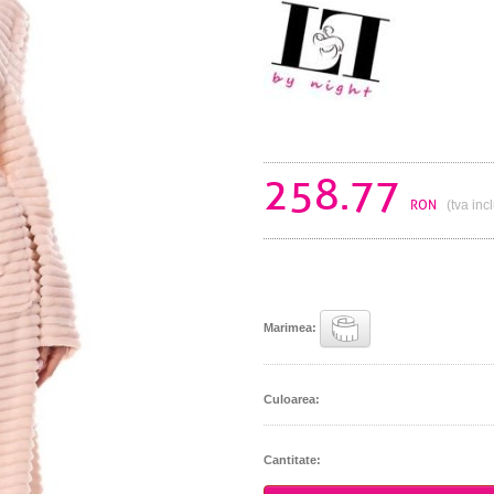
258.77
RON
(tva inc
Marimea:
Culoarea:
Cantitate: