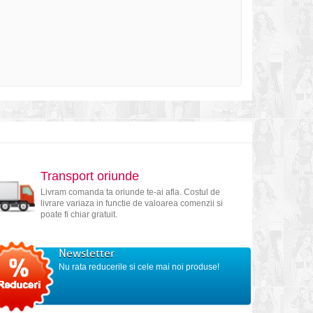
Transport oriunde
Livram comanda ta oriunde te-ai afla. Costul de
livrare variaza in functie de valoarea comenzii si
poate fi chiar gratuit.
Newsletter
Nu rata reducerile si cele mai noi produse!