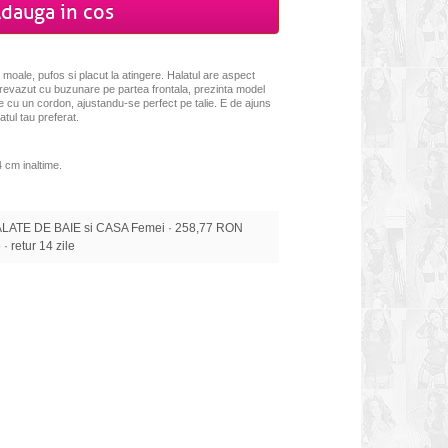
dauga in cos
 moale, pufos si placut la atingere. Halatul are aspect
prevazut cu buzunare pe partea frontala, prezinta model
alie cu un cordon, ajustandu-se perfect pe talie. E de ajuns
atul tau preferat.
 cm inaltime.
ALATE DE BAIE si CASA Femei · 258,77 RON
 · retur 14 zile