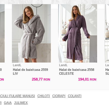
LandL
LandL
La
60
Halat de baie/casa 2559
Halat de baie/casa 2558
Ha
LIV
CELESTE
S
258,77
194,01
ON
RON
RON
CIULI FULARE MANUSI
CHILOTI
CIORAPI
COLANTI
R
GAIA
JULIMEX