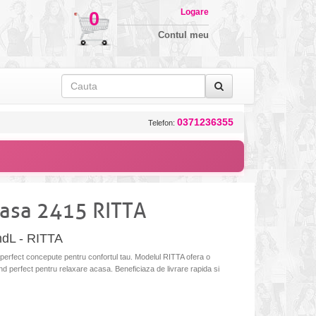
Logare
0
Contul meu
0371236355
Telefon:
casa 2415 RITTA
ndL - RITTA
perfect concepute pentru confortul tau. Modelul RITTA ofera o
fiind perfect pentru relaxare acasa. Beneficiaza de livrare rapida si