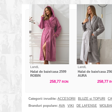
LandL
LandL
Halat de baie/casa 2599
Halat de baie/casa 25
ROBIN
AURA
258,77
258,77
RON
R
Categorii inrudite:
ACCESORII
BLUZE si TOPURI
CA
Branduri populare:
AVA
VIKI
DE LAFENSE
WOLBA