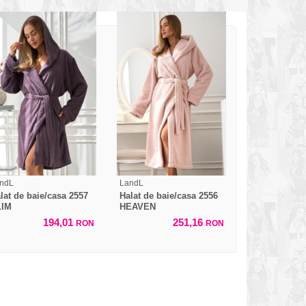
ndL
LandL
lat de baie/casa 2557
Halat de baie/casa 2556
LIM
HEAVEN
194,01
251,16
RON
RON