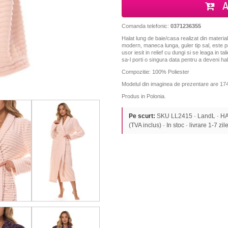
A
Comanda telefonic:
0371236355
Halat lung de baie/casa realizat din material
modern, maneca lunga, guler tip sal, este 
usor iesit in relief cu dungi si se leaga in t
sa-l porti o singura data pentru a deveni hal
Compozitie: 100% Poliester
Modelul din imaginea de prezentare are 174
Produs in Polonia.
Pe scurt:
SKU LL2415 · LandL · H
(TVA inclus) · In stoc · livrare 1-7 zile