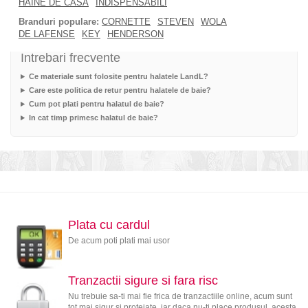
HAINE DE CASA
INDISPENSABILI
Branduri populare:
CORNETTE
STEVEN
WOLA
DE LAFENSE
KEY
HENDERSON
Intrebari frecvente
Ce materiale sunt folosite pentru halatele LandL?
Care este politica de retur pentru halatele de baie?
Cum pot plati pentru halatul de baie?
In cat timp primesc halatul de baie?
Plata cu cardul
De acum poti plati mai usor
Tranzactii sigure si fara risc
Nu trebuie sa-ti mai fie frica de tranzactiile online, acum sunt
tot mai sigur si protejate, iar daca nu-ti place produsul, acesta