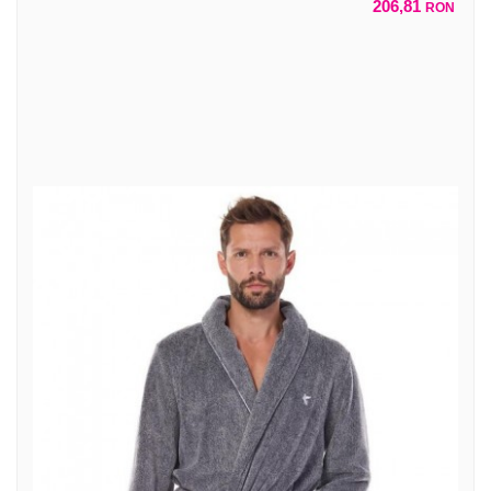
206,81
RON