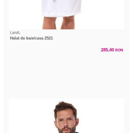
LandL
Halat de baie/casa 2521
285,40
RON