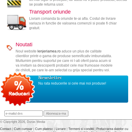
se poate returna usor.
Transport oriunde
Livram comanda ta oriunde te-ai afla. Costul de livrare
variaza in functie de valoarea comenzii si poate fi chiar
gratuit.
Noutati
Noul website
lenjeriamea.ro
aduce un plus de calitate
clientilor printr-o gama de produse semnificativ imbunatatita.
Multumim pentru suportul pe care ni l-ati oferit pana acum si
va invitam sa descoperiti probabil cele mai frumoase modele
de chiloti, pe care le-am selectat cu grija special pentru voi.
Newsletter
Nu rata reducerile si cele mai noi produse!
© Copyright 2026, Duras Media
Contact
|
Cum cumpar
|
Cum platesc
|
Livrare
|
Termeni si conditii
|
Prelucrarea datelor cu