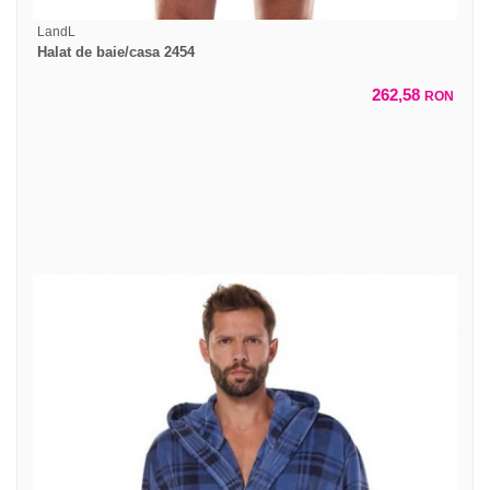
LandL
Halat de baie/casa 2454
262,58
RON