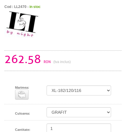
Cod : LL2470 -
in stoc
262.58
RON
(tva inclus)
Marimea:
Culoarea:
Cantitate: