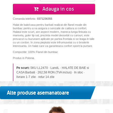
Adauga in cos
Comanda telefonic:
0371236355
Halat de baie/casa pentru barbati realizat din
flanel moale din
bumbac pentru a va asigura o senzatie de caldura si confort.
Halatul
este scurt, are aspect modern, maneca lunga finisata cu
manseta, guler tip sal, prezinta model deosebit cu carouri, este
prevazut cu buzunare aplicate pe partea frontala si se leaga in talie
cu un cordon. In zona pieptului este infrumusetat cu o broderie
interesanta. Un halat care va garanteaza confort sporit la purtare.
Compozitie: 100% Flanel din bumbac
Produs in Polonia.
Pe scurt:
SKU LL2470 · LandL · HALATE DE BAIE si
CASA Barbati · 262,58 RON (TVA inclus) · In stoc ·
livrare 1-7 zile · retur 14 zile
Alte produse asemanatoare