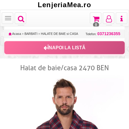
LenjeriaMea.ro
Toggle
Toggle
Toggle
Toggl
Toggle
navigation
navigation
navigation
naviga
navigation
0
0371236355
Acasa
»
BARBATI
»
HALATE DE BAIE si CASA
Telefon:
ÎNAPOI LA LISTĂ
Halat de baie/casa 2470 BEN