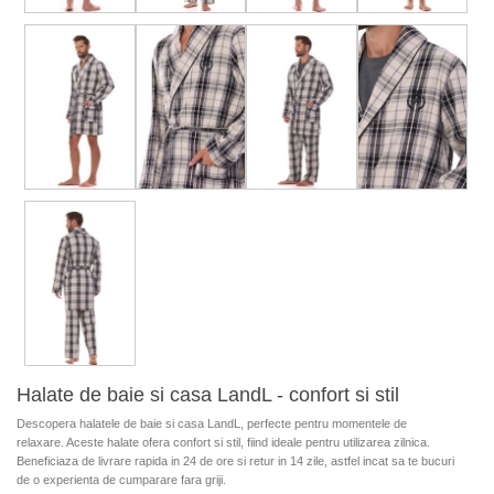
Halate de baie si casa LandL - confort si stil
Descopera halatele de baie si casa LandL, perfecte pentru momentele de
relaxare. Aceste halate ofera confort si stil, fiind ideale pentru utilizarea zilnica.
Beneficiaza de livrare rapida in 24 de ore si retur in 14 zile, astfel incat sa te bucuri
de o experienta de cumparare fara griji.