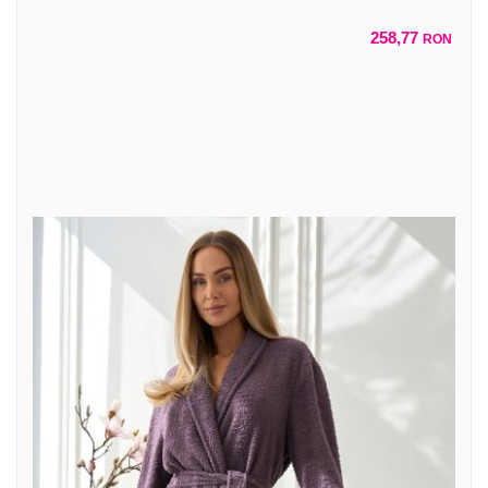
258,77
RON