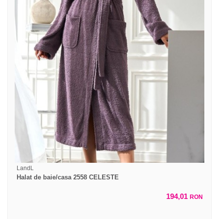
LandL
Halat de baie/casa 2558 CELESTE
194,01
RON