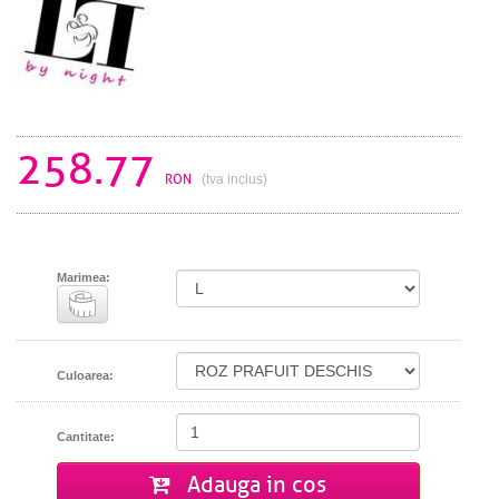
258.77
RON
(tva inclus)
Marimea:
Culoarea:
Cantitate:
Adauga in cos