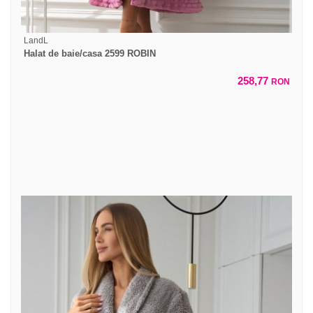
LandL
Halat de baie/casa 2599 ROBIN
258,77
RON