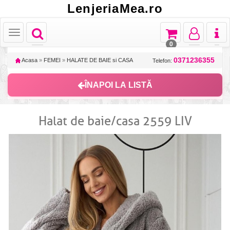
LenjeriaMea.ro
Toggle
Toggle
Toggle
Toggl
Toggle
navigation
navigation
navigation
naviga
navigation
0
0371236355
Acasa
»
FEMEI
»
HALATE DE BAIE si CASA
Telefon:
ÎNAPOI LA LISTĂ
Halat de baie/casa 2559 LIV