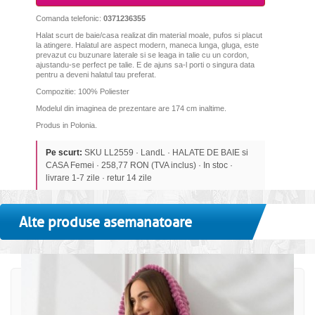
Comanda telefonic:
0371236355
Halat scurt de baie/casa realizat din material moale, pufos si placut
la atingere. Halatul are aspect modern, maneca lunga, gluga, este
prevazut cu buzunare laterale si se leaga in talie cu un cordon,
ajustandu-se perfect pe talie. E de ajuns sa-l porti o singura data
pentru a deveni halatul tau preferat.
Compozitie: 100% Poliester
Modelul din imaginea de prezentare are 174 cm inaltime.
Produs in Polonia.
Pe scurt:
SKU LL2559 · LandL · HALATE DE BAIE si
CASA Femei · 258,77 RON (TVA inclus) · In stoc ·
livrare 1-7 zile · retur 14 zile
Alte produse asemanatoare