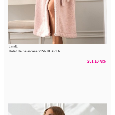
LandL
Halat de baie/casa 2556 HEAVEN
251,16
RON