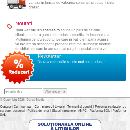
variaza in functie de valoarea comenzii si poate fi chiar
gratuit.
Noutati
Noul website
lenjeriamea.ro
aduce un plus de calitate
clientilor printr-o gama de produse semnificativ imbunatatita.
Multumim pentru suportul pe care ni l-ati oferit pana acum si
va invitam sa descoperiti probabil cele mai frumoase modele
de chiloti, pe care le-am selectat cu grija special pentru voi.
Newsletter
Nu rata reducerile si cele mai noi produse!
© Copyright 2026, Duras Media
Contact
|
Cum cumpar
|
Cum platesc
|
Livrare
|
Termeni si conditii
|
Prelucrarea datelor cu
caracter personal
|
Politica de retur
|
Sfaturi intretinere
|
ANPC
|
Platforma SOL
|
Platforma
SAL