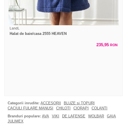
LandL
Halat de baie/casa 2555 HEAVEN
235,95
RON
Categorii inrudite:
ACCESORII
BLUZE si TOPURI
CACIULI FULARE MANUSI
CHILOTI
CIORAPI
COLANTI
Branduri populare:
AVA
VIKI
DE LAFENSE
WOLBAR
GAIA
JULIMEX