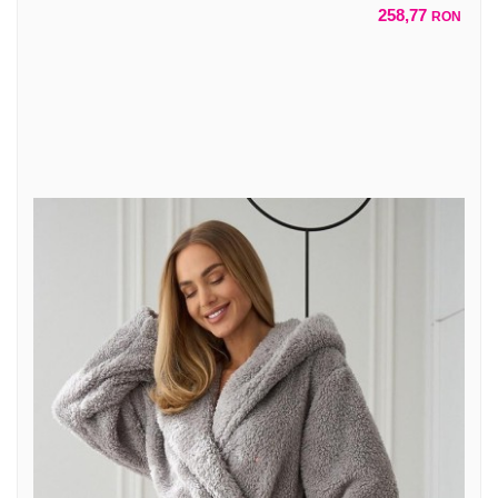
258,77
RON