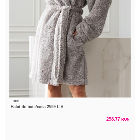
LandL
Halat de baie/casa 2559 LIV
258,77
RON