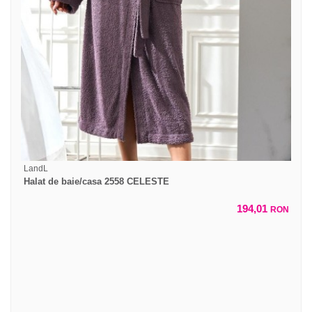
LandL
Halat de baie/casa 2558 CELESTE
194,01
RON