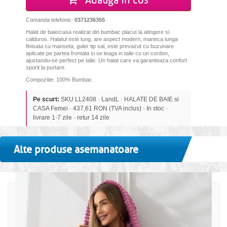
Adauga in cos
Comanda telefonic:
0371236355
Halat de baie/casa realizat din bumbac placut la atingere si
calduros. Halatul este lung, are aspect modern, maneca lunga
finisata cu manseta, guler tip sal, este prevazut cu buzunare
aplicate pe partea frontala si se leaga in talie cu un cordon
,
ajustandu-se perfect pe talie
. Un halat care va garanteaza confort
sporit la purtare.
Compozitie: 100% Bumbac
Pe scurt:
SKU LL2408 · LandL · HALATE DE BAIE si
CASA Femei · 437,61 RON (TVA inclus) · In stoc ·
livrare 1-7 zile · retur 14 zile
Alte produse asemanatoare