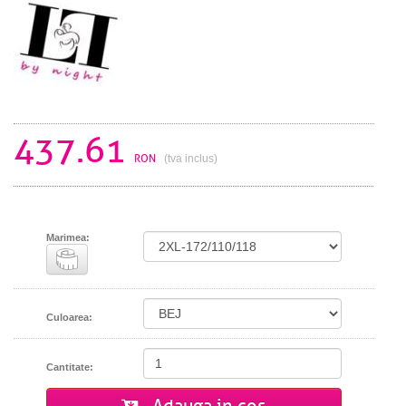
437.61
RON
(tva inclus)
Marimea:
Culoarea:
Cantitate: