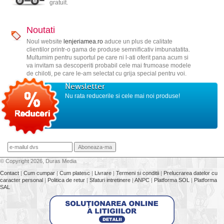
gratuit.
Noutati
Noul website
lenjeriamea.ro
aduce un plus de calitate
clientilor printr-o gama de produse semnificativ imbunatatita.
Multumim pentru suportul pe care ni l-ati oferit pana acum si
va invitam sa descoperiti probabil cele mai frumoase modele
de chiloti, pe care le-am selectat cu grija special pentru voi.
Newsletter
Nu rata reducerile si cele mai noi produse!
© Copyright 2026, Duras Media
Contact
|
Cum cumpar
|
Cum platesc
|
Livrare
|
Termeni si conditii
|
Prelucrarea datelor cu
caracter personal
|
Politica de retur
|
Sfaturi intretinere
|
ANPC
|
Platforma SOL
|
Platforma
SAL