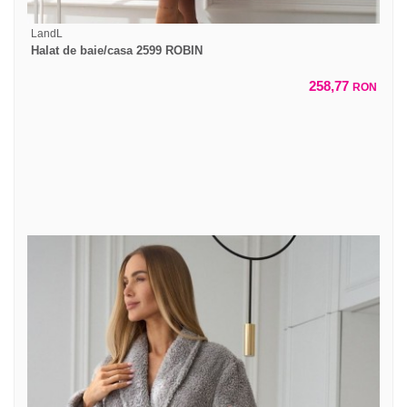
LandL
Halat de baie/casa 2599 ROBIN
258,77
RON