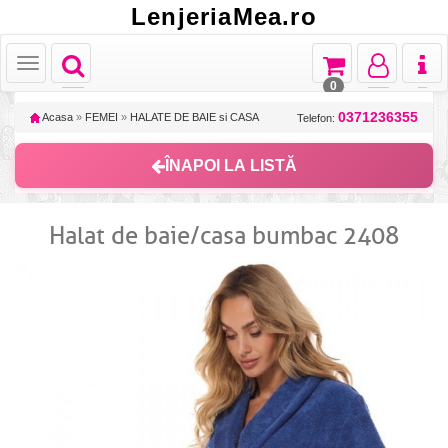
LenjeriaMea.ro
Toggle
Toggle
Toggle
Toggl
Toggle
navigation
navigation
navigation
naviga
navigation
0
0371236355
Acasa
»
FEMEI
»
HALATE DE BAIE si CASA
Telefon:
ÎNAPOI LA LISTĂ
Halat de baie/casa bumbac 2408