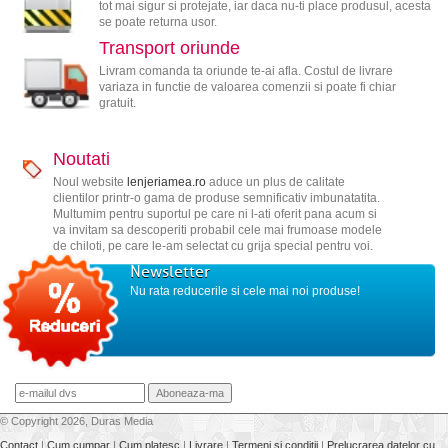
tot mai sigur si protejate, iar daca nu-ti place produsul, acesta
se poate returna usor.
Transport oriunde
Livram comanda ta oriunde te-ai afla. Costul de livrare
variaza in functie de valoarea comenzii si poate fi chiar
gratuit.
Noutati
Noul website
lenjeriamea.ro
aduce un plus de calitate
clientilor printr-o gama de produse semnificativ imbunatatita.
Multumim pentru suportul pe care ni l-ati oferit pana acum si
va invitam sa descoperiti probabil cele mai frumoase modele
de chiloti, pe care le-am selectat cu grija special pentru voi.
Newsletter
Nu rata reducerile si cele mai noi produse!
© Copyright 2026, Duras Media
Contact
|
Cum cumpar
|
Cum platesc
|
Livrare
|
Termeni si conditii
|
Prelucrarea datelor cu