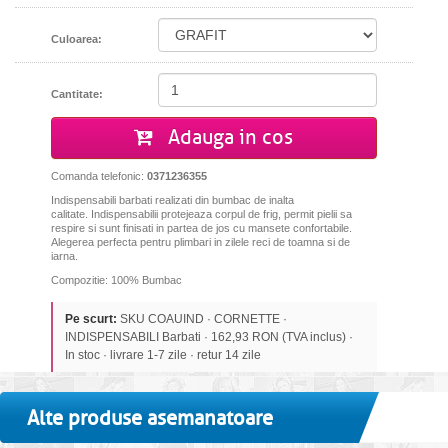
Culoarea:
Cantitate:
Adauga in cos
Comanda telefonic:
0371236355
Indispensabili barbati realizati din bumbac de inalta
calitate.
Indispensabilii protejeaza corpul de frig, permit pielii sa
respire si sunt finisati in partea de jos cu mansete confortabile.
Alegerea perfecta pentru plimbari in zilele reci de toamna si de
iarna.
Compozitie: 100% Bumbac
Pe scurt:
SKU COAUIND · CORNETTE ·
INDISPENSABILI Barbati · 162,93 RON (TVA inclus) ·
In stoc · livrare 1-7 zile · retur 14 zile
Alte produse asemanatoare