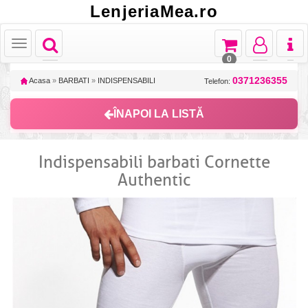
LenjeriaMea.ro
Toggle
Toggle
Toggle
Toggl
Toggle
navigation
navigation
navigation
naviga
navigation
0
0371236355
Acasa
»
BARBATI
»
INDISPENSABILI
Telefon:
ÎNAPOI LA LISTĂ
Indispensabili barbati Cornette
Authentic