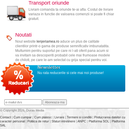
Transport oriunde
Livram comanda ta oriunde te-ai afla. Costul de livrare
variaza in functie de valoarea comenzii si poate fi chiar
gratuit.
Noutati
Noul website
lenjeriamea.ro
aduce un plus de calitate
clientilor printr-o gama de produse semnificativ imbunatatita.
Multumim pentru suportul pe care ni l-ati oferit pana acum si
va invitam sa descoperiti probabil cele mai frumoase modele
de chiloti, pe care le-am selectat cu grija special pentru voi.
Newsletter
Nu rata reducerile si cele mai noi produse!
© Copyright 2026, Duras Media
Contact
|
Cum cumpar
|
Cum platesc
|
Livrare
|
Termeni si conditii
|
Prelucrarea datelor cu
caracter personal
|
Politica de retur
|
Sfaturi intretinere
|
ANPC
|
Platforma SOL
|
Platforma
SAL