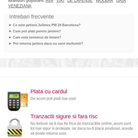
Branduri populare:
AVA
VIKI
DE LAFENSE
WOLBAR
GAIA
VENEZIANA
Intrebari frecvente
Ce este jartiera Julimex PW 24 Barcelona?
Cum pot plati pentru jartiera?
Care este termenul de livrare?
Pot returna jartiera daca nu sunt multumit?
Plata cu cardul
De acum poti plati mai usor
Tranzactii sigure si fara risc
Nu trebuie sa-ti mai fie frica de tranzactiile online, acum sunt
tot mai sigur si protejate, iar daca nu-ti place produsul, acesta
se poate returna usor.