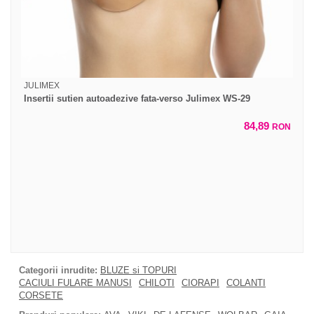
JULIMEX
Insertii sutien autoadezive fata-verso Julimex WS-29
84,89
RON
Categorii inrudite:
BLUZE si TOPURI
CACIULI FULARE MANUSI
CHILOTI
CIORAPI
COLANTI
CORSETE