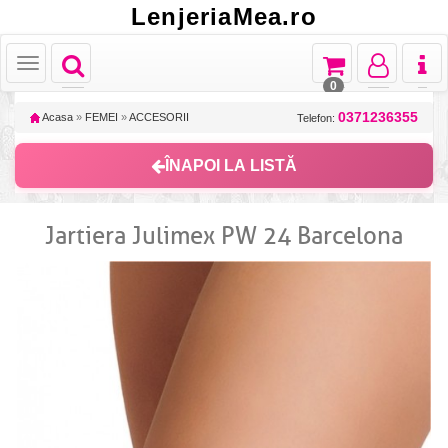
LenjeriaMea.ro
Toggle
Toggle
Toggle
Toggl
Toggle
navigation
navigation
navigation
naviga
navigation
0
0371236355
Acasa
»
FEMEI
»
ACCESORII
Telefon:
ÎNAPOI LA LISTĂ
Jartiera Julimex PW 24 Barcelona