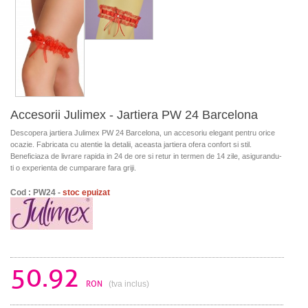
Accesorii Julimex - Jartiera PW 24 Barcelona
Descopera jartiera Julimex PW 24 Barcelona, un accesoriu elegant pentru orice
ocazie. Fabricata cu atentie la detalii, aceasta jartiera ofera confort si stil.
Beneficiaza de livrare rapida in 24 de ore si retur in termen de 14 zile, asigurandu-
ti o experienta de cumparare fara griji.
Cod : PW24 -
stoc epuizat
50.92
RON
(tva inclus)