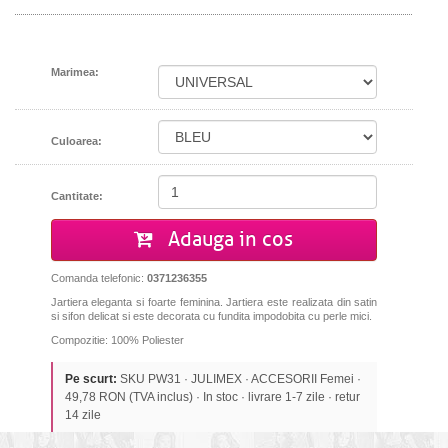
Marimea:
Culoarea:
Cantitate:
Adauga in cos
Comanda telefonic:
0371236355
Jartiera eleganta si foarte feminina. Jartiera este realizata din satin
si sifon delicat si este decorata cu fundita impodobita cu perle mici.
Compozitie: 100% Poliester
Pe scurt:
SKU PW31 · JULIMEX · ACCESORII Femei ·
49,78 RON (TVA inclus) · In stoc · livrare 1-7 zile · retur
14 zile