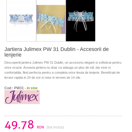
Jartiera Julimex PW 31 Dublin - Accesorii de
lenjerie
Descoperiti jartiera Julimex PW 31 Dublin, un accesoriu elegant si sofisticat pentru
orice ocazie. Aceasta jartiera nu doar ca adauga un plus de stil, dar este si
confortabila, fiind perfecta pentru a completa orice tinuta de lenjerie. Beneficiati de
livrare rapida in 24 de ore si retur in termen de 14 zile.
Cod : PW31 -
in stoc
49.78
RON
(tva inclus)