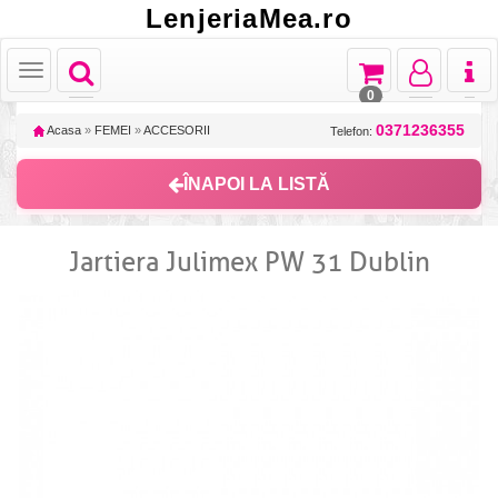
LenjeriaMea.ro
Toggle
Toggle
Toggle
Toggl
Toggle
navigation
navigation
navigation
naviga
navigation
0
0371236355
Acasa
»
FEMEI
»
ACCESORII
Telefon:
ÎNAPOI LA LISTĂ
Jartiera Julimex PW 31 Dublin