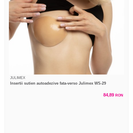
JULIMEX
Insertii sutien autoadezive fata-verso Julimex WS-29
84,89
RON