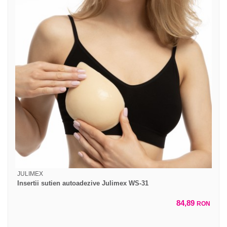
JULIMEX
Insertii sutien autoadezive Julimex WS-31
84,89
RON