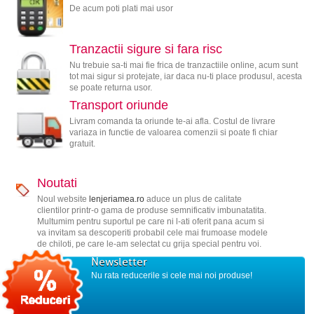
De acum poti plati mai usor
Tranzactii sigure si fara risc
Nu trebuie sa-ti mai fie frica de tranzactiile online, acum sunt
tot mai sigur si protejate, iar daca nu-ti place produsul, acesta
se poate returna usor.
Transport oriunde
Livram comanda ta oriunde te-ai afla. Costul de livrare
variaza in functie de valoarea comenzii si poate fi chiar
gratuit.
Noutati
Noul website
lenjeriamea.ro
aduce un plus de calitate
clientilor printr-o gama de produse semnificativ imbunatatita.
Multumim pentru suportul pe care ni l-ati oferit pana acum si
va invitam sa descoperiti probabil cele mai frumoase modele
de chiloti, pe care le-am selectat cu grija special pentru voi.
Newsletter
Nu rata reducerile si cele mai noi produse!