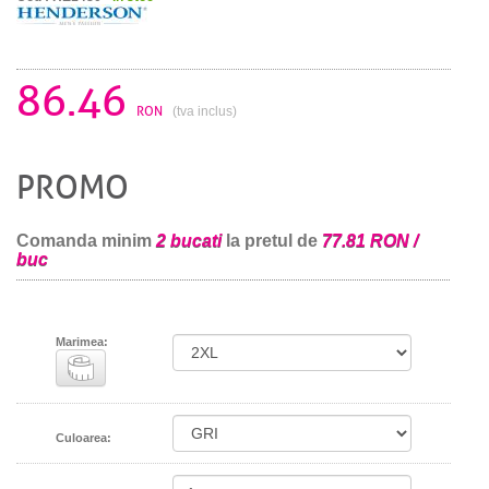
86.46
RON
(tva inclus)
PROMO
Comanda minim
2 bucati
la pretul de
77.81 RON /
buc
Marimea:
Culoarea: