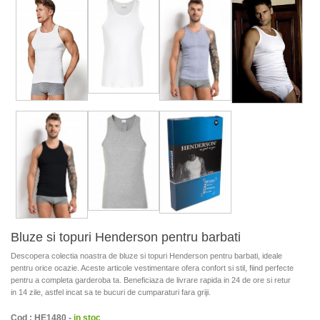
Bluze si topuri Henderson pentru barbati
Descopera colectia noastra de bluze si topuri Henderson pentru barbati, ideale
pentru orice ocazie. Aceste articole vestimentare ofera confort si stil, fiind perfecte
pentru a completa garderoba ta. Beneficiaza de livrare rapida in 24 de ore si retur
in 14 zile, astfel incat sa te bucuri de cumparaturi fara griji.
Cod : HE1480 -
in stoc