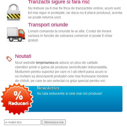
Tranzactii sigure si fara risc
Nu trebuie sa-ti mai fie frica de tranzactiile online, acum sunt
tot mai sigur si protejate, iar daca nu-ti place produsul, acesta
se poate returna usor.
Transport oriunde
Livram comanda ta oriunde te-ai afla. Costul de livrare
variaza in functie de valoarea comenzii si poate fi chiar
gratuit.
Noutati
Noul website
lenjeriamea.ro
aduce un plus de calitate
clientilor printr-o gama de produse semnificativ imbunatatita.
Multumim pentru suportul pe care ni l-ati oferit pana acum si
va invitam sa descoperiti probabil cele mai frumoase modele
de chiloti, pe care le-am selectat cu grija special pentru voi.
Newsletter
Nu rata reducerile si cele mai noi produse!