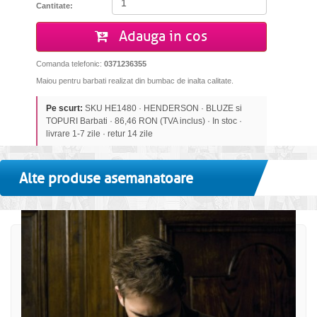
Cantitate:
Adauga in cos
Comanda telefonic:
0371236355
Maiou pentru barbati realizat din bumbac de inalta calitate.
Pe scurt:
SKU HE1480 · HENDERSON · BLUZE si
TOPURI Barbati · 86,46 RON (TVA inclus) · In stoc ·
livrare 1-7 zile · retur 14 zile
Alte produse asemanatoare