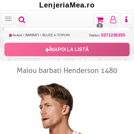
LenjeriaMea.ro
Toggle
Toggle
Toggle
Toggl
Toggle
navigation
navigation
navigation
naviga
navigation
0
0371236355
Acasa
»
BARBATI
»
BLUZE si TOPURI
Telefon:
ÎNAPOI LA LISTĂ
Maiou barbati Henderson 1480