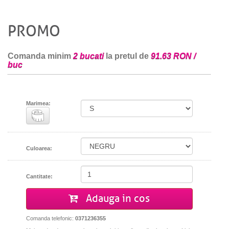
PROMO
Comanda minim
2 bucati
la pretul de
91.63 RON /
buc
Marimea:
Culoarea:
Cantitate:
Adauga in cos
Comanda telefonic:
0371236355