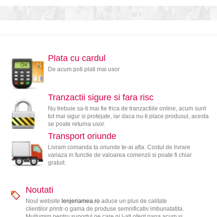
Plata cu cardul
De acum poti plati mai usor
Tranzactii sigure si fara risc
Nu trebuie sa-ti mai fie frica de tranzactiile online, acum sunt
tot mai sigur si protejate, iar daca nu-ti place produsul, acesta
se poate returna usor.
Transport oriunde
Livram comanda ta oriunde te-ai afla. Costul de livrare
variaza in functie de valoarea comenzii si poate fi chiar
gratuit.
Noutati
Noul website
lenjeriamea.ro
aduce un plus de calitate
clientilor printr-o gama de produse semnificativ imbunatatita.
Multumim pentru suportul pe care ni l-ati oferit pana acum si