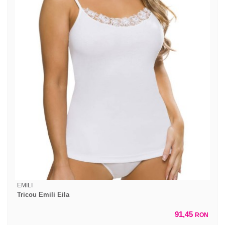
EMILI
Tricou Emili Eila
91,45
RON