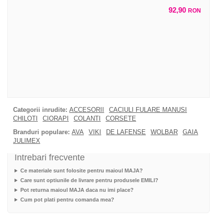
92,90
RON
Categorii inrudite:
ACCESORII
CACIULI FULARE MANUSI
CHILOTI
CIORAPI
COLANTI
CORSETE
Branduri populare:
AVA
VIKI
DE LAFENSE
WOLBAR
GAIA
JULIMEX
Intrebari frecvente
Ce materiale sunt folosite pentru maioul MAJA?
Care sunt optiunile de livrare pentru produsele EMILI?
Pot returna maioul MAJA daca nu imi place?
Cum pot plati pentru comanda mea?