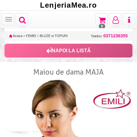
LenjeriaMea.ro
Toggle
Toggle
Toggle
Toggl
Toggle
navigation
navigation
navigation
naviga
navigation
0
0371236355
Acasa
»
FEMEI
»
BLUZE si TOPURI
Telefon:
ÎNAPOI LA LISTĂ
Maiou de dama MAJA