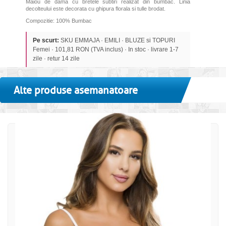
Maiou de dama cu bretele subtiri realizat din bumbac. Linia
decolteului este decorata cu ghipura florala si tulle brodat.
Compozitie: 100% Bumbac
Pe scurt:
SKU EMMAJA · EMILI · BLUZE si TOPURI
Femei · 101,81 RON (TVA inclus) · In stoc · livrare 1-7
zile · retur 14 zile
Alte produse asemanatoare