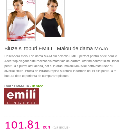
Bluze si topuri EMILI - Maiou de dama MAJA
Descopera maioul de dama MAJA din colectia EMILI, perfect pentru orice ocazie.
Acest top elegant este realizat din materiale de calitate, oferind confort si stil. Ideal
pentru a fi purtat atat acasa, cat si in oras, maioul MAJA se potriveste usor cu
diverse tinute. Profita de livrarea rapida si returul in termen de 14 zile pentru a te
bucura de o experienta de cumparare placuta.
Cod : EMMAJA -
in stoc
101.81
RON
(tva inclus)