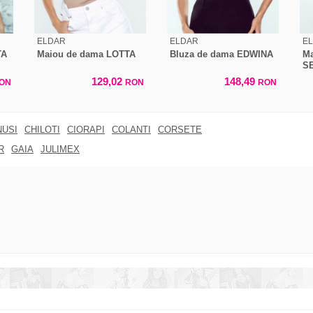
ELDAR
ELDAR
E
TA
Maiou de dama LOTTA
Bluza de dama EDWINA
Ma
S
129,02
148,49
ON
RON
RON
NUSI
CHILOTI
CIORAPI
COLANTI
CORSETE
R
GAIA
JULIMEX