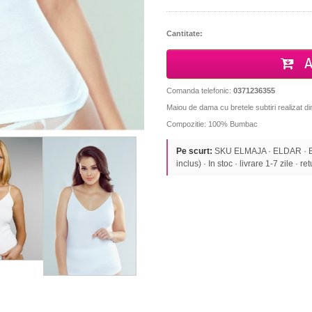
Cantitate:
A
Comanda telefonic:
0371236355
Maiou de dama cu bretele subtiri realizat d
Compozitie: 100% Bumbac
Pe scurt:
SKU ELMAJA · ELDAR · B
inclus) · In stoc · livrare 1-7 zile · re