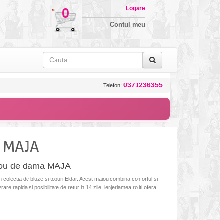
Logare
0
Contul meu
0371236355
Telefon:
 MAJA
Maiou de dama MAJA
olectia de bluze si topuri Eldar. Acest maiou combina confortul si
vrare rapida si posibilitate de retur in 14 zile, lenjeriamea.ro iti ofera