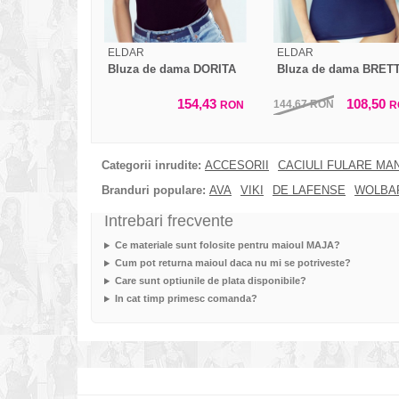
ELDAR
ELDAR
Bluza de dama DORITA
Bluza de dama BRET
154,43
108,50
144,67
RON
RON
R
Categorii inrudite:
ACCESORII
CACIULI FULARE MA
Branduri populare:
AVA
VIKI
DE LAFENSE
WOLBA
Intrebari frecvente
Ce materiale sunt folosite pentru maioul MAJA?
Cum pot returna maioul daca nu mi se potriveste?
Care sunt optiunile de plata disponibile?
In cat timp primesc comanda?