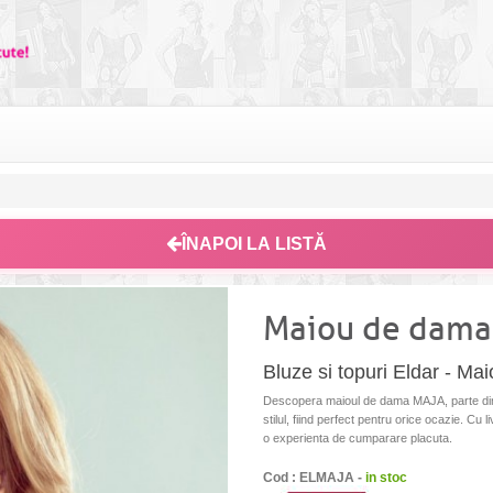
ÎNAPOI LA LISTĂ
Maiou de dama
Bluze si topuri Eldar - 
Descopera maioul de dama MAJA, parte din c
stilul, fiind perfect pentru orice ocazie. Cu li
o experienta de cumparare placuta.
Cod : ELMAJA -
in stoc