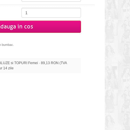
dauga in cos
in bumbac.
LUZE si TOPURI Femei · 89,13 RON (TVA
tur 14 zile