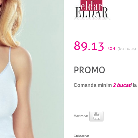
89.13
RON
(tva inclus)
PROMO
Comanda minim
2 bucati
la
Marimea:
Culoarea: