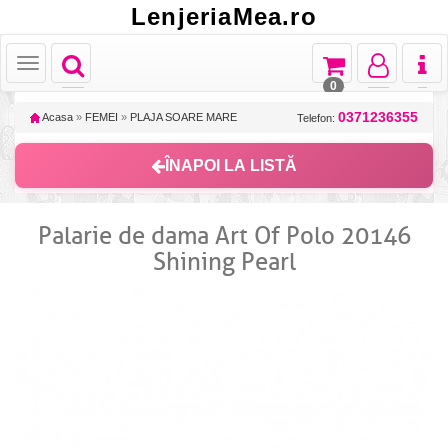
LenjeriaMea.ro
Toggle
Toggle
Toggle
Toggl
Toggle
navigation
navigation
navigation
naviga
navigation
0
0371236355
Acasa
»
FEMEI
»
PLAJA SOARE MARE
Telefon:
ÎNAPOI LA LISTĂ
Palarie de dama Art Of Polo 20146
Shining Pearl