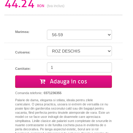
44.24
RON
(tva inclus)
Marimea:
Culoarea:
Cantitate:
Adauga in cos
Comanda telefonic:
0371236355
Palarie de dama, eleganta si stilata, ideala pentru zilele
caniculare. O piesa practica, usoara si extrem de versatila ce nu
poate lipsi din garderoba sezonului cald sau din bagajul pentru
vacanta, fiind perfecta pentru tinutele atemporale de vara. Este un
model ce se face usor indragit de doamnele care apreciaza
simplitatea. Liniile clasice ale palariei sunt completate de snururile in
nuante contrastante si de fundita cocheta pusa in evidenta de o
perla decorativa. Pe langa aspectul estetic, borul are si rol