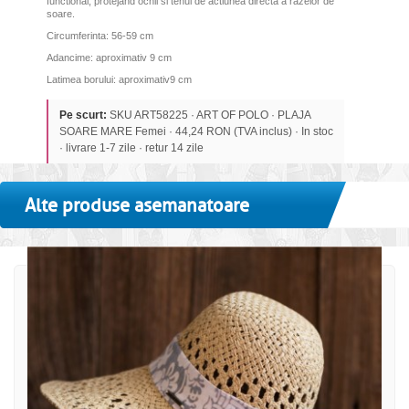
functional, protejand ochii si tenul de actiunea directa a razelor de
soare.
Circumferinta: 56-59 cm
Adancime: aproximativ 9 cm
Latimea borului: aproximativ
9 cm
Pe scurt:
SKU ART58225 · ART OF POLO · PLAJA
SOARE MARE Femei · 44,24 RON (TVA inclus) · In stoc
· livrare 1-7 zile · retur 14 zile
Alte produse asemanatoare