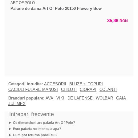
ART OF POLO
Palarie de dama Art Of Polo 20150 Flowery Bow
35,86
RON
Categorii inrudite:
ACCESORII
BLUZE si TOPURI
CACIULI FULARE MANUSI
CHILOTI
CIORAPI
COLANTI
Branduri populare:
AVA
VIKI
DE LAFENSE
WOLBAR
GAIA
JULIMEX
Intrebari frecvente
Ce dimensiuni are palaria Art Of Polo?
Este palaria rezistenta la apa?
Cum pot returna produsul?