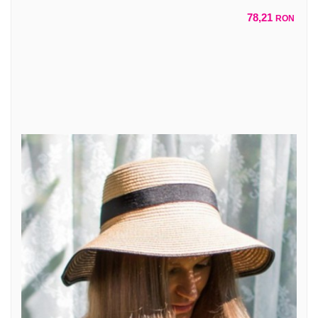
78,21
RON