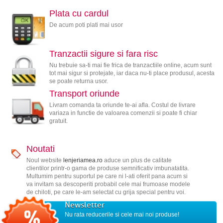
Plata cu cardul
De acum poti plati mai usor
Tranzactii sigure si fara risc
Nu trebuie sa-ti mai fie frica de tranzactiile online, acum sunt
tot mai sigur si protejate, iar daca nu-ti place produsul, acesta
se poate returna usor.
Transport oriunde
Livram comanda ta oriunde te-ai afla. Costul de livrare
variaza in functie de valoarea comenzii si poate fi chiar
gratuit.
Noutati
Noul website
lenjeriamea.ro
aduce un plus de calitate
clientilor printr-o gama de produse semnificativ imbunatatita.
Multumim pentru suportul pe care ni l-ati oferit pana acum si
va invitam sa descoperiti probabil cele mai frumoase modele
de chiloti, pe care le-am selectat cu grija special pentru voi.
Newsletter
Nu rata reducerile si cele mai noi produse!