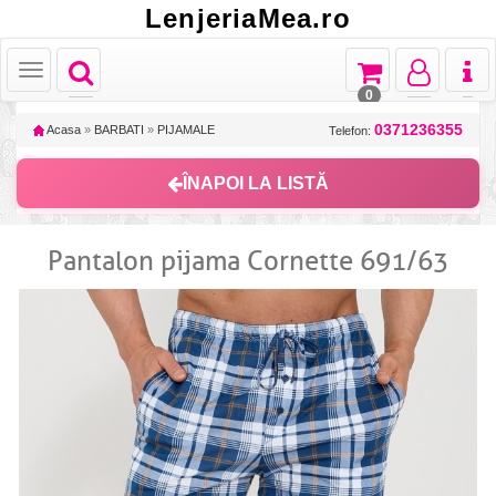
LenjeriaMea.ro
Toggle
Toggle
Toggle
Toggl
Toggle
navigation
navigation
navigation
naviga
navigation
0
0371236355
Acasa
»
BARBATI
»
PIJAMALE
Telefon:
ÎNAPOI LA LISTĂ
Pantalon pijama Cornette 691/63