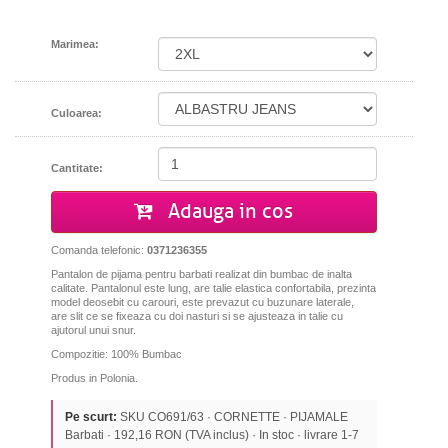
Marimea:
Culoarea:
Cantitate:
Adauga in cos
Comanda telefonic:
0371236355
Pantalon de pijama pentru barbati realizat din bumbac de inalta
calitate. Pantalonul este lung, are talie elastica confortabila, prezinta
model deosebit cu carouri, este prevazut cu buzunare laterale,
are slit ce se fixeaza cu doi nasturi si se ajusteaza in talie cu
ajutorul unui snur.
Compozitie: 100% Bumbac
Produs in Polonia.
Pe scurt:
SKU CO691/63 · CORNETTE · PIJAMALE
Barbati · 192,16 RON (TVA inclus) · In stoc · livrare 1-7