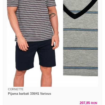
CORNETTE
Pijama barbati 330/41 Various
207,85
RON