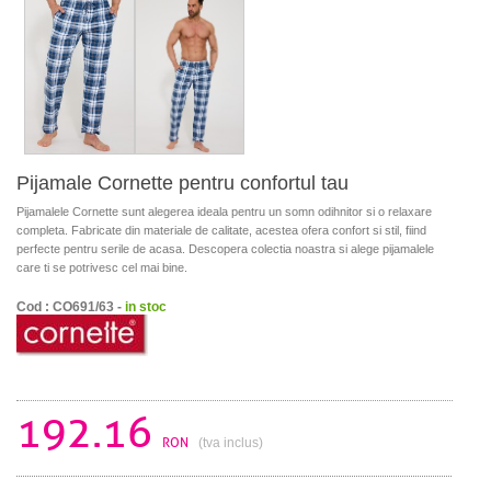
Pijamale Cornette pentru confortul tau
Pijamalele Cornette sunt alegerea ideala pentru un somn odihnitor si o relaxare
completa. Fabricate din materiale de calitate, acestea ofera confort si stil, fiind
perfecte pentru serile de acasa. Descopera colectia noastra si alege pijamalele
care ti se potrivesc cel mai bine.
Cod : CO691/63 -
in stoc
192.16
RON
(tva inclus)