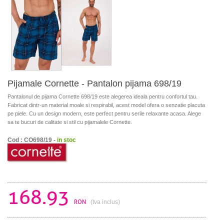
Pijamale Cornette - Pantalon pijama 698/19
Pantalonul de pijama Cornette 698/19 este alegerea ideala pentru confortul tau.
Fabricat dintr-un material moale si respirabil, acest model ofera o senzatie placuta
pe piele. Cu un design modern, este perfect pentru serile relaxante acasa. Alege
sa te bucuri de calitate si stil cu pijamalele Cornette.
Cod : CO698/19 -
in stoc
168.93
RON
(tva inclus)