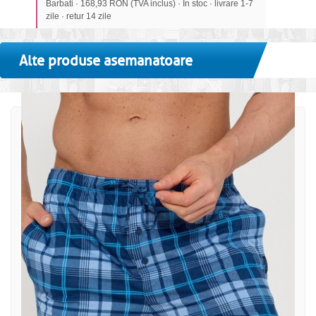
Barbati · 168,93 RON (TVA inclus) · In stoc · livrare 1-7
zile · retur 14 zile
Alte produse asemanatoare