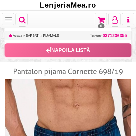
LenjeriaMea.ro
Toggle
Toggle
Toggle
Toggl
Toggle
navigation
navigation
navigation
naviga
navigation
0
0371236355
Acasa
»
BARBATI
»
PIJAMALE
Telefon:
ÎNAPOI LA LISTĂ
Pantalon pijama Cornette 698/19