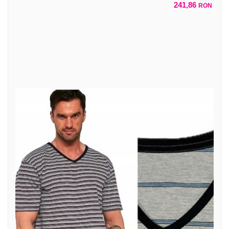
241,86
RON