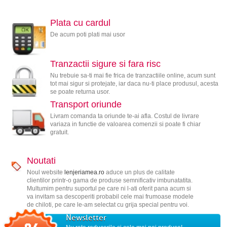
Plata cu cardul
De acum poti plati mai usor
Tranzactii sigure si fara risc
Nu trebuie sa-ti mai fie frica de tranzactiile online, acum sunt
tot mai sigur si protejate, iar daca nu-ti place produsul, acesta
se poate returna usor.
Transport oriunde
Livram comanda ta oriunde te-ai afla. Costul de livrare
variaza in functie de valoarea comenzii si poate fi chiar
gratuit.
Noutati
Noul website
lenjeriamea.ro
aduce un plus de calitate
clientilor printr-o gama de produse semnificativ imbunatatita.
Multumim pentru suportul pe care ni l-ati oferit pana acum si
va invitam sa descoperiti probabil cele mai frumoase modele
de chiloti, pe care le-am selectat cu grija special pentru voi.
Newsletter