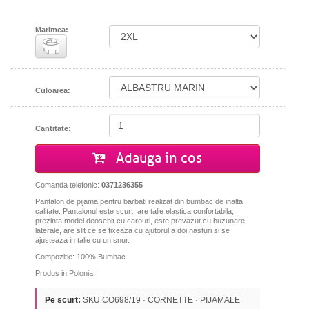
Marimea:
Culoarea:
Cantitate:
Adauga in cos
Comanda telefonic:
0371236355
Pantalon de pijama pentru barbati realizat din bumbac de inalta
calitate. Pantalonul este scurt, are talie elastica confortabila,
prezinta model deosebit cu carouri, este prevazut cu buzunare
laterale, are slit ce se fixeaza cu ajutorul a doi nasturi si se
ajusteaza in talie cu un snur.
Compozitie: 100% Bumbac
Produs in Polonia.
Pe scurt:
SKU CO698/19 · CORNETTE · PIJAMALE