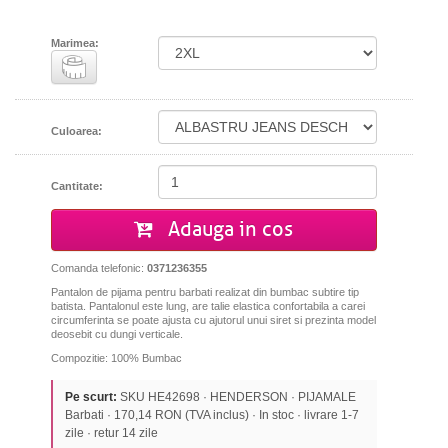
Marimea:
Culoarea:
Cantitate:
Adauga in cos
Comanda telefonic:
0371236355
Pantalon de pijama pentru barbati realizat din bumbac subtire tip
batista. Pantalonul este lung, are talie elastica confortabila a carei
circumferinta se poate ajusta cu ajutorul unui siret si prezinta model
deosebit cu dungi verticale.
Compozitie: 100% Bumbac
Pe scurt:
SKU HE42698 · HENDERSON · PIJAMALE
Barbati · 170,14 RON (TVA inclus) · In stoc · livrare 1-7
zile · retur 14 zile