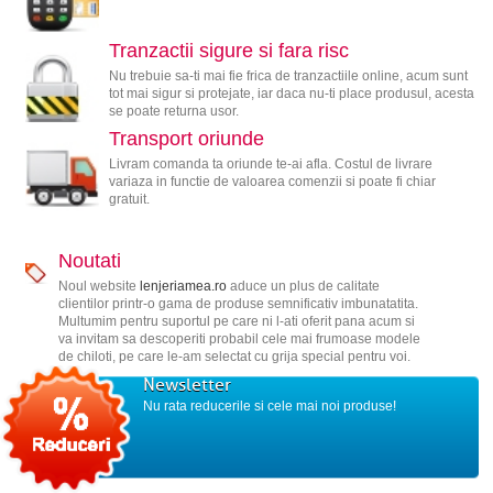
Tranzactii sigure si fara risc
Nu trebuie sa-ti mai fie frica de tranzactiile online, acum sunt
tot mai sigur si protejate, iar daca nu-ti place produsul, acesta
se poate returna usor.
Transport oriunde
Livram comanda ta oriunde te-ai afla. Costul de livrare
variaza in functie de valoarea comenzii si poate fi chiar
gratuit.
Noutati
Noul website
lenjeriamea.ro
aduce un plus de calitate
clientilor printr-o gama de produse semnificativ imbunatatita.
Multumim pentru suportul pe care ni l-ati oferit pana acum si
va invitam sa descoperiti probabil cele mai frumoase modele
de chiloti, pe care le-am selectat cu grija special pentru voi.
Newsletter
Nu rata reducerile si cele mai noi produse!