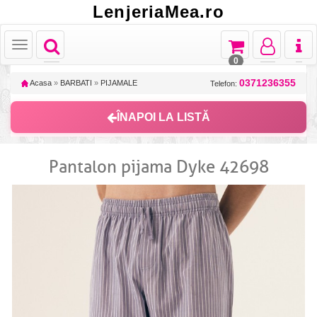
LenjeriaMea.ro
Toggle
Toggle
Toggle
Toggl
Toggle
navigation
navigation
navigation
naviga
navigation
0
0371236355
Acasa
»
BARBATI
»
PIJAMALE
Telefon:
ÎNAPOI LA LISTĂ
Pantalon pijama Dyke 42698