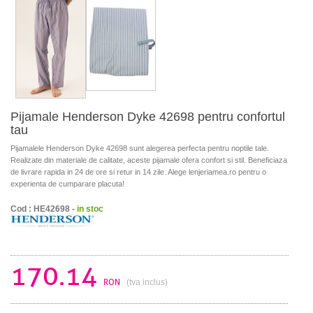
Pijamale Henderson Dyke 42698 pentru confortul
tau
Pijamalele Henderson Dyke 42698 sunt alegerea perfecta pentru noptile tale.
Realizate din materiale de calitate, aceste pijamale ofera confort si stil. Beneficiaza
de livrare rapida in 24 de ore si retur in 14 zile. Alege lenjeriamea.ro pentru o
experienta de cumparare placuta!
Cod : HE42698 -
in stoc
170.14
RON
(tva inclus)