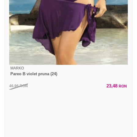
MARKO
Pareo B violet pruna (24)
23,48
46,96
RON
RON