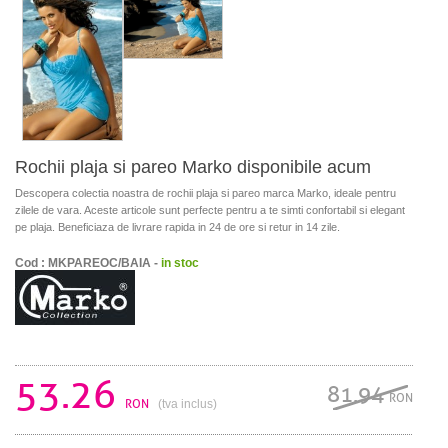
Rochii plaja si pareo Marko disponibile acum
Descopera colectia noastra de rochii plaja si pareo marca Marko, ideale pentru
zilele de vara. Aceste articole sunt perfecte pentru a te simti confortabil si elegant
pe plaja. Beneficiaza de livrare rapida in 24 de ore si retur in 14 zile.
Cod : MKPAREOC/BAIA -
in stoc
53.26
81.94
RON
RON
(tva inclus)