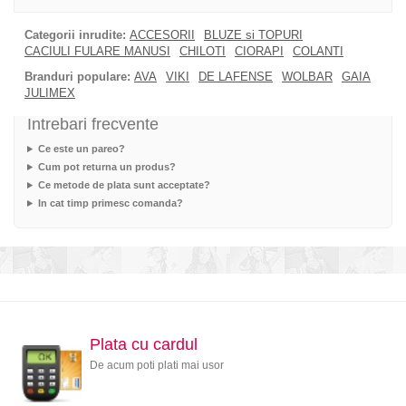
Categorii inrudite:
ACCESORII
BLUZE si TOPURI
CACIULI FULARE MANUSI
CHILOTI
CIORAPI
COLANTI
Branduri populare:
AVA
VIKI
DE LAFENSE
WOLBAR
GAIA
JULIMEX
Intrebari frecvente
Ce este un pareo?
Cum pot returna un produs?
Ce metode de plata sunt acceptate?
In cat timp primesc comanda?
Plata cu cardul
De acum poti plati mai usor