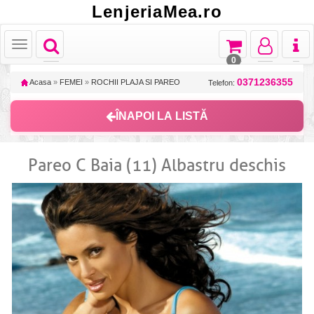
LenjeriaMea.ro
Toggle
Toggle
Toggle
Toggl
Toggle
navigation
navigation
navigation
naviga
navigation
0
0371236355
Acasa
»
FEMEI
»
ROCHII PLAJA SI PAREO
Telefon:
ÎNAPOI LA LISTĂ
Pareo C Baia (11) Albastru deschis