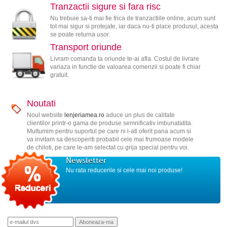
Tranzactii sigure si fara risc
Nu trebuie sa-ti mai fie frica de tranzactiile online, acum sunt
tot mai sigur si protejate, iar daca nu-ti place produsul, acesta
se poate returna usor.
Transport oriunde
Livram comanda ta oriunde te-ai afla. Costul de livrare
variaza in functie de valoarea comenzii si poate fi chiar
gratuit.
Noutati
Noul website
lenjeriamea.ro
aduce un plus de calitate
clientilor printr-o gama de produse semnificativ imbunatatita.
Multumim pentru suportul pe care ni l-ati oferit pana acum si
va invitam sa descoperiti probabil cele mai frumoase modele
de chiloti, pe care le-am selectat cu grija special pentru voi.
Newsletter
Nu rata reducerile si cele mai noi produse!