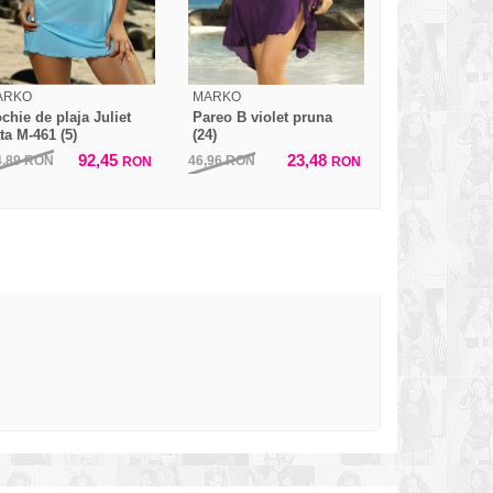
ARKO
MARKO
chie de plaja Juliet
Pareo B violet pruna
ta M-461 (5)
(24)
92,45
23,48
4,89
RON
46,96
RON
RON
RON