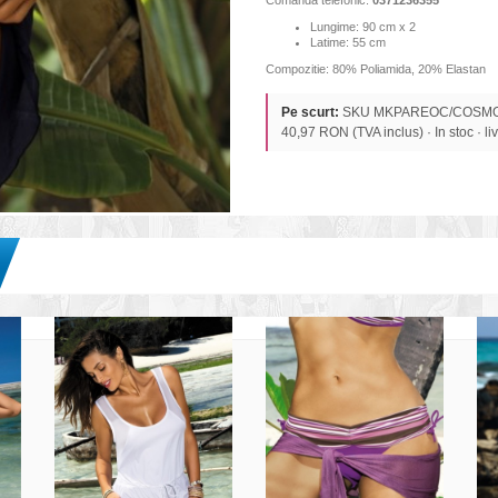
Lungime: 90 cm x 2
Latime: 55 cm
Compozitie: 80% Poliamida, 20% Elastan
Pe scurt:
SKU MKPAREOC/COSMO · 
40,97 RON (TVA inclus) · In stoc · livr