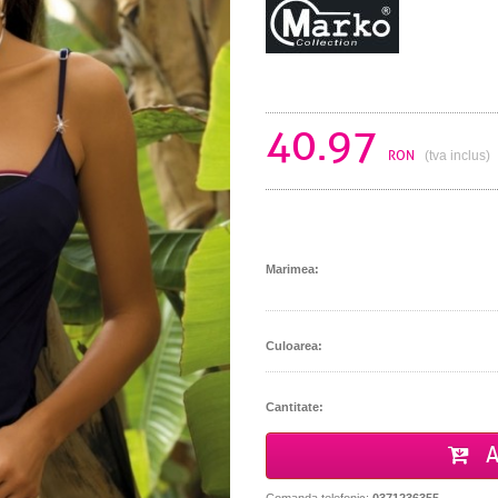
40.97
RON
(tva inclus)
Marimea:
Culoarea:
Cantitate:
A
Comanda telefonic:
0371236355