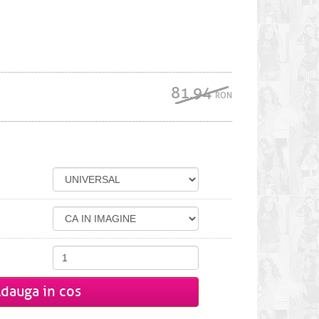
81.94
RON
dauga in cos