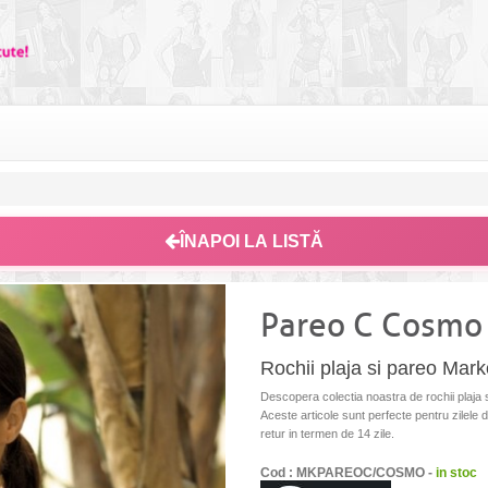
ÎNAPOI LA LISTĂ
Pareo C Cosmo 
Rochii plaja si pareo Ma
Descopera colectia noastra de rochii plaja
Aceste articole sunt perfecte pentru zilele de
retur in termen de 14 zile.
Cod : MKPAREOC/COSMO -
in stoc