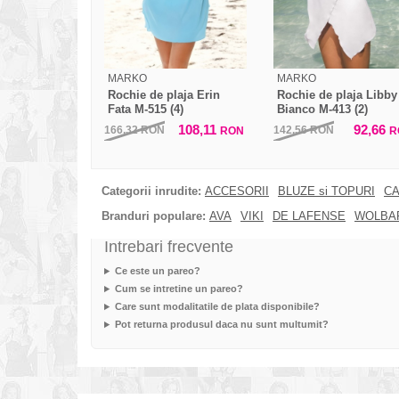
MARKO
MARKO
Rochie de plaja Erin
Rochie de plaja Libby
Fata M-515 (4)
Bianco M-413 (2)
108,11
92,66
166,32
RON
142,56
RON
RON
R
Categorii inrudite:
ACCESORII
BLUZE si TOPURI
CA
Branduri populare:
AVA
VIKI
DE LAFENSE
WOLBA
Intrebari frecvente
Ce este un pareo?
Cum se intretine un pareo?
Care sunt modalitatile de plata disponibile?
Pot returna produsul daca nu sunt multumit?