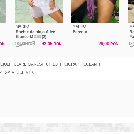
MARKO
MARKO
M
Rochie de plaja Alice
Pareo A
Ro
Bianco M-388 (2)
Fa
92,45
29,00
184,89
RON
18
ON
RON
RON
CIULI FULARE MANUSI
CHILOTI
CIORAPI
COLANTI
R
GAIA
JULIMEX