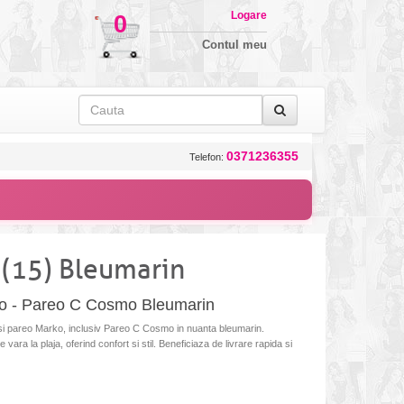
Logare
0
Contul meu
0371236355
Telefon:
(15) Bleumarin
rko - Pareo C Cosmo Bleumarin
 si pareo Marko, inclusiv Pareo C Cosmo in nuanta bleumarin.
 vara la plaja, oferind confort si stil. Beneficiaza de livrare rapida si