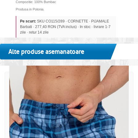
Compozitie: 100% Bumbac
Produsa in Polonia.
Pe scurt:
SKU CO115/289 · CORNETTE · PIJAMALE
Barbati · 277,40 RON (TVA inclus) · In stoc · livrare 1-7
zile · retur 14 zile
Alte produse asemanatoare