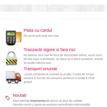
Plata cu cardul
De acum poti plati mai usor
Tranzactii sigure si fara risc
Nu trebuie sa-ti mai fie frica de tranzactiile online, acum sunt
tot mai sigur si protejate, iar daca nu-ti place produsul, acesta
se poate returna usor.
Transport oriunde
Livram comanda ta oriunde te-ai afla. Costul de livrare
variaza in functie de valoarea comenzii si poate fi chiar
gratuit.
Noutati
Noul website
lenjeriamea.ro
aduce un plus de calitate
clientilor printr-o gama de produse semnificativ imbunatatita.