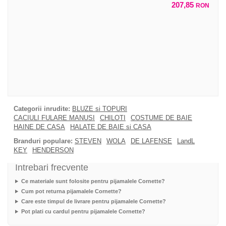
207,85
RON
Categorii inrudite:
BLUZE si TOPURI
CACIULI FULARE MANUSI
CHILOTI
COSTUME DE BAIE
HAINE DE CASA
HALATE DE BAIE si CASA
Branduri populare:
STEVEN
WOLA
DE LAFENSE
LandL
KEY
HENDERSON
Intrebari frecvente
Ce materiale sunt folosite pentru pijamalele Cornette?
Cum pot returna pijamalele Cornette?
Care este timpul de livrare pentru pijamalele Cornette?
Pot plati cu cardul pentru pijamalele Cornette?