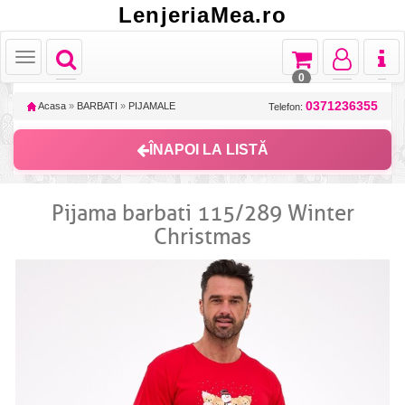
LenjeriaMea.ro
Toggle
Toggle
Toggle
Toggl
Toggle
navigation
navigation
navigation
naviga
navigation
0
0371236355
Acasa
»
BARBATI
»
PIJAMALE
Telefon:
ÎNAPOI LA LISTĂ
Pijama barbati 115/289 Winter
Christmas