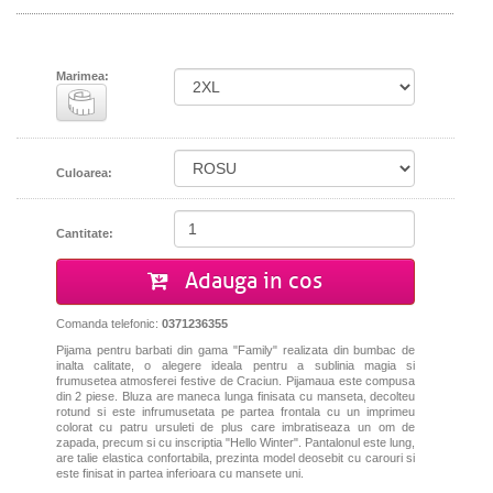
Marimea:
Culoarea:
Cantitate:
Adauga in cos
Comanda telefonic:
0371236355
Pijama pentru barbati din gama "Family" realizata din bumbac de
inalta calitate, o alegere ideala pentru a sublinia magia si
frumusetea atmosferei festive de Craciun. Pijamaua este compusa
din 2 piese. Bluza are maneca lunga finisata cu manseta, decolteu
rotund si este infrumusetata pe partea frontala cu un imprimeu
colorat cu patru ursuleti de plus care imbratiseaza un om de
zapada, precum si cu inscriptia "Hello Winter". Pantalonul este lung,
are talie elastica confortabila, prezinta model deosebit cu carouri si
este finisat in partea inferioara cu mansete uni.