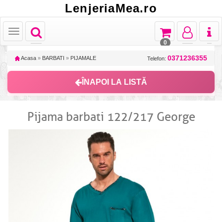
LenjeriaMea.ro
Toggle
Toggle
Toggle
Toggl
Toggle
navigation
navigation
navigation
naviga
navigation
0
0371236355
Acasa
»
BARBATI
»
PIJAMALE
Telefon:
ÎNAPOI LA LISTĂ
Pijama barbati 122/217 George