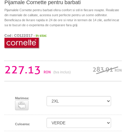
Pijamale Cornette pentru barbati
Pijamalele Cornette pentru barbati ofera confort si stil in fiecare noapte. Realizate
din materiale de calitate, acestea sunt perfecte pentru un somn odihnitor.
Beneficiaza de livrare rapida in 24 de ore si retur in termen de 14 zile, astfel incat
sa te bucuri de o experienta de cumparare fara griji.
Cod : CO122/217 -
in stoc
227.13
283.91
RON
RON
(tva inclus)
Marimea:
Culoarea: