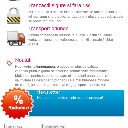
Tranzactii sigure si fara risc
Nu trebuie sa-ti mai fie frica de tranzactiile online, acum sunt
tot mai sigur si protejate, iar daca nu-ti place produsul, acesta
se poate returna usor.
Transport oriunde
Livram comanda ta oriunde te-ai afla. Costul de livrare
variaza in functie de valoarea comenzii si poate fi chiar
gratuit.
Noutati
Noul website
lenjeriamea.ro
aduce un plus de calitate
clientilor printr-o gama de produse semnificativ imbunatatita.
Multumim pentru suportul pe care ni l-ati oferit pana acum si
va invitam sa descoperiti probabil cele mai frumoase modele
de chiloti, pe care le-am selectat cu grija special pentru voi.
Newsletter
Nu rata reducerile si cele mai noi produse!