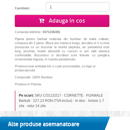
Cantitate:
Adauga in cos
Comanda telefonic:
0371236355
Pijama pentru barbati realizata din bumbac de inalta calitate,
compusa din 2 piese. Bluza are maneca lunga, decolteu in V si este
prevazuta cu un buzunar la nivelul pieptului, iar pantalonul este
lung, prezinta model deosebit cu carouri si are talie elastica
confortabila. Buzunarul si decolteul sunt finisate cu panglica
ornamentala ingusta, in nuanta pantalonului.
Produsul este ambalat intr-o cutie prezentabila, cu logo-ul
producatorului.
Compozitie: 100% Bumbac
Produsa in Polonia.
Pe scurt:
SKU CO122/217 · CORNETTE · PIJAMALE
Barbati · 227,13 RON (TVA inclus) · In stoc · livrare 1-7
zile · retur 14 zile
Alte produse asemanatoare