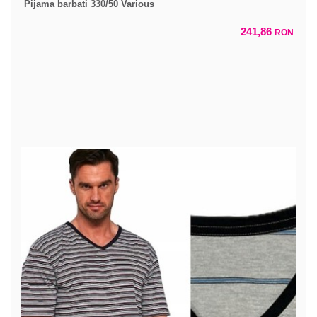
Pijama barbati 330/50 Various
241,86
RON