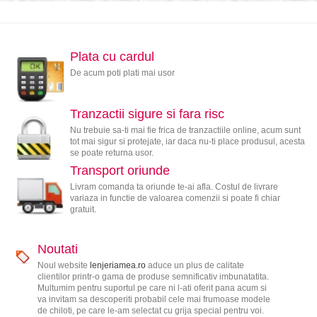
Plata cu cardul
De acum poti plati mai usor
Tranzactii sigure si fara risc
Nu trebuie sa-ti mai fie frica de tranzactiile online, acum sunt
tot mai sigur si protejate, iar daca nu-ti place produsul, acesta
se poate returna usor.
Transport oriunde
Livram comanda ta oriunde te-ai afla. Costul de livrare
variaza in functie de valoarea comenzii si poate fi chiar
gratuit.
Noutati
Noul website
lenjeriamea.ro
aduce un plus de calitate
clientilor printr-o gama de produse semnificativ imbunatatita.
Multumim pentru suportul pe care ni l-ati oferit pana acum si
va invitam sa descoperiti probabil cele mai frumoase modele
de chiloti, pe care le-am selectat cu grija special pentru voi.