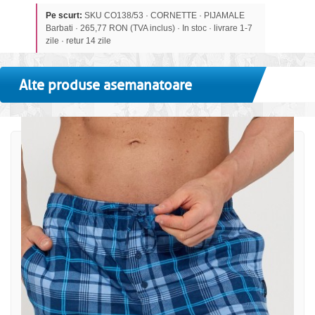
Pe scurt:
SKU CO138/53 · CORNETTE · PIJAMALE
Barbati · 265,77 RON (TVA inclus) · In stoc · livrare 1-7
zile · retur 14 zile
Alte produse asemanatoare