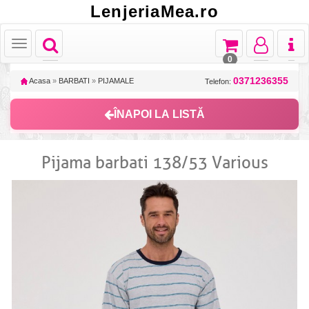
LenjeriaMea.ro
Toggle
Toggle
Toggle
Toggl
Toggle
navigation
navigation
navigation
naviga
navigation
0
0371236355
Acasa
»
BARBATI
»
PIJAMALE
Telefon:
ÎNAPOI LA LISTĂ
Pijama barbati 138/53 Various