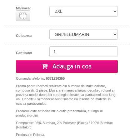
Marimea:
Culoarea:
Cantitate:
Adauga in cos
Comanda telefonic:
0371236355
Pijama pentru barbati realizata din bumbac de inalta calitate,
compusa din 2 piese. Bluza are maneca lunga, decolteu rotund si
prezinta model deosebit cu dungi colorate, iar pantalonul este lung,
uni. Decolteul si manecile sunt finisate cu insertie de material in
nuanta pantalonului.
Produsul este ambalat intr-o cutie prezentabila, cu logo-ul
producatorului.
Compozitie: 98% Bumbac, 2% Poliester (Bluza) / 100% Bumbac
(Pantalon)
Produsa in Polonia.