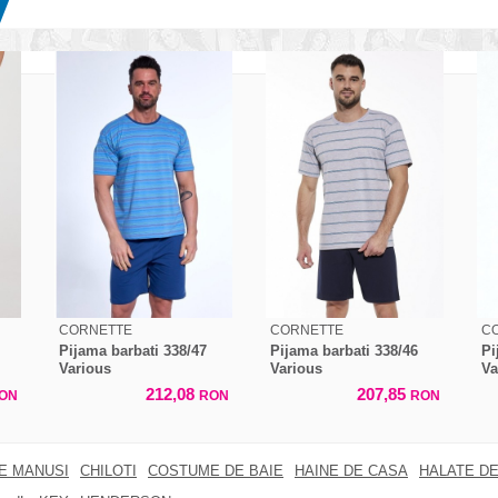
CORNETTE
CORNETTE
C
Pijama barbati 338/47
Pijama barbati 338/46
Pi
Various
Various
Va
212,08
207,85
ON
RON
RON
RE MANUSI
CHILOTI
COSTUME DE BAIE
HAINE DE CASA
HALATE DE