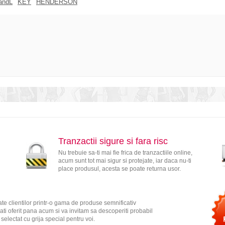
andL
KEY
HENDERSON
Tranzactii sigure si fara risc
Nu trebuie sa-ti mai fie frica de tranzactiile online,
acum sunt tot mai sigur si protejate, iar daca nu-ti
place produsul, acesta se poate returna usor.
te clientilor printr-o gama de produse semnificativ
ati oferit pana acum si va invitam sa descoperiti probabil
electat cu grija special pentru voi.