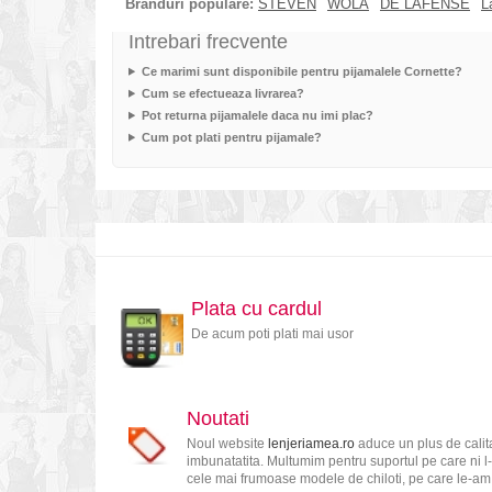
Branduri populare:
STEVEN
WOLA
DE LAFENSE
L
Intrebari frecvente
Ce marimi sunt disponibile pentru pijamalele Cornette?
Cum se efectueaza livrarea?
Pot returna pijamalele daca nu imi plac?
Cum pot plati pentru pijamale?
Plata cu cardul
De acum poti plati mai usor
Noutati
Noul website
lenjeriamea.ro
aduce un plus de calita
imbunatatita. Multumim pentru suportul pe care ni l-
cele mai frumoase modele de chiloti, pe care le-am s