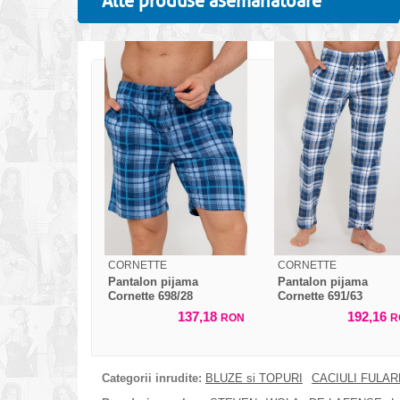
Alte produse asemanatoare
CORNETTE
CORNETTE
Pantalon pijama
Pantalon pijama
Cornette 698/28
Cornette 691/63
137,18
192,16
RON
R
Categorii inrudite:
BLUZE si TOPURI
CACIULI FULA