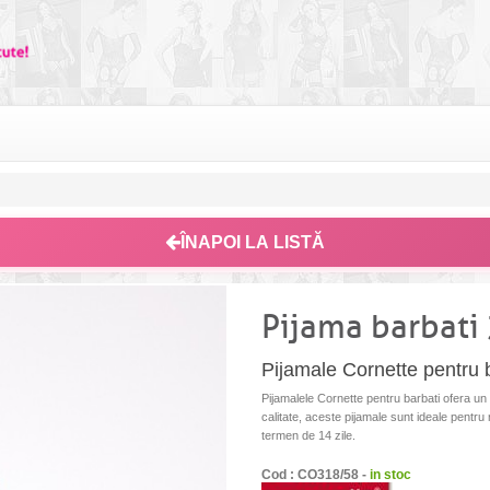
ÎNAPOI LA LISTĂ
Pijama barbati
Pijamale Cornette pentru ba
Pijamalele Cornette pentru barbati ofera un 
calitate, aceste pijamale sunt ideale pentru 
termen de 14 zile.
Cod : CO318/58 -
in stoc