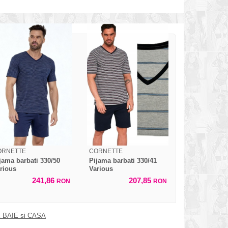
ORNETTE
CORNETTE
jama barbati 330/50
Pijama barbati 330/41
rious
Various
241,86
207,85
RON
RON
 BAIE si CASA