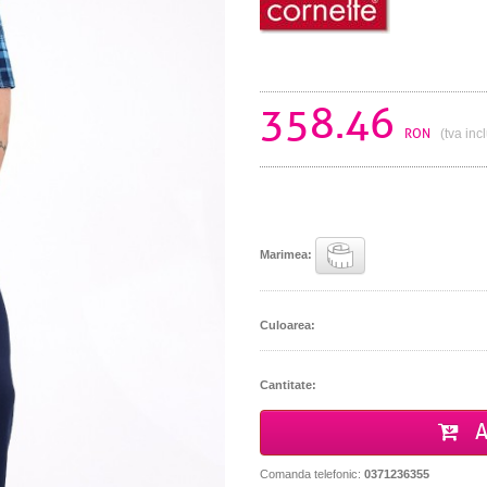
358.46
RON
(tva inc
Marimea:
Culoarea:
Cantitate:
A
Comanda telefonic:
0371236355