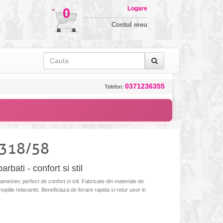
Logare
0
Contul meu
0371236355
Telefon:
 318/58
rbati - confort si stil
amestec perfect de confort si stil. Fabricate din materiale de
noptile relaxante. Beneficiaza de livrare rapida si retur usor in