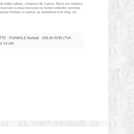
de inalta calitate, compusa din 2 piese. Bluza are maneca
prevazuta cu doua buzunare la nivelul soldurilor, prezinta
rtea frontala cu nasturi, iar pantalonul este lung, uni.
E · PIJAMALE Barbati · 358,46 RON (TVA
tur 14 zile