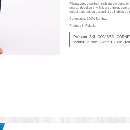
Pijama pentru barbati realizata din bumbac 
scurta, decolteu in V finisat cu guler, este 
model deosebit cu carouri si se inchide pe pa
Compozitie: 100% Bumbac
Produsa in Polonia.
Pe scurt:
SKU CO318/58 · CORNETT
inclus) · In stoc · livrare 1-7 zile · re