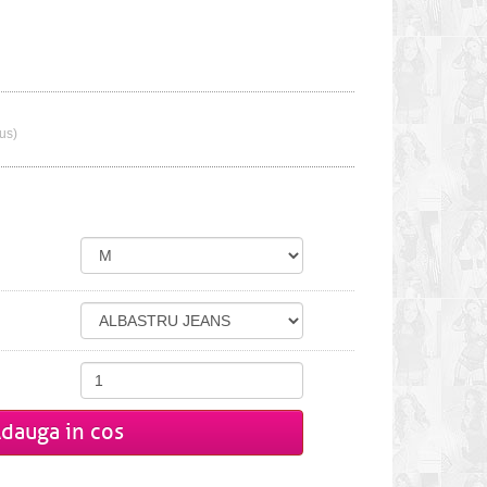
lus)
dauga in cos