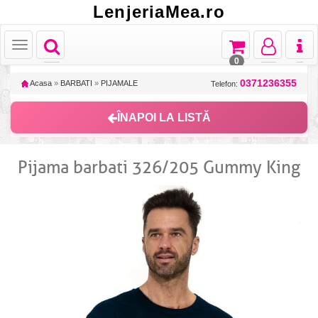
LenjeriaMea.ro
Toggle
Toggle
Toggle
Toggl
Toggle
navigation
navigation
navigation
naviga
navigation
0
0371236355
Acasa
»
BARBATI
»
PIJAMALE
Telefon:
ÎNAPOI LA LISTĂ
Pijama barbati 326/205 Gummy King