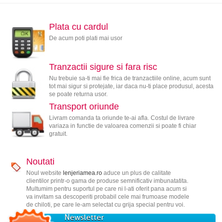
Plata cu cardul
De acum poti plati mai usor
Tranzactii sigure si fara risc
Nu trebuie sa-ti mai fie frica de tranzactiile online, acum sunt
tot mai sigur si protejate, iar daca nu-ti place produsul, acesta
se poate returna usor.
Transport oriunde
Livram comanda ta oriunde te-ai afla. Costul de livrare
variaza in functie de valoarea comenzii si poate fi chiar
gratuit.
Noutati
Noul website
lenjeriamea.ro
aduce un plus de calitate
clientilor printr-o gama de produse semnificativ imbunatatita.
Multumim pentru suportul pe care ni l-ati oferit pana acum si
va invitam sa descoperiti probabil cele mai frumoase modele
de chiloti, pe care le-am selectat cu grija special pentru voi.
Newsletter