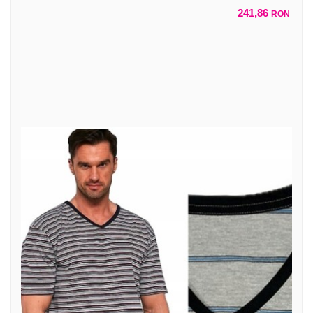
241,86
RON