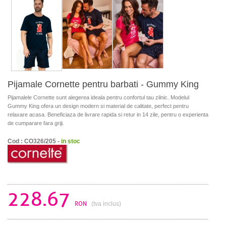
Pijamale Cornette pentru barbati - Gummy King
Pijamalele Cornette sunt alegerea ideala pentru confortul tau zilnic. Modelul
Gummy King ofera un design modern si material de calitate, perfect pentru
relaxare acasa. Beneficiaza de livrare rapida si retur in 14 zile, pentru o experienta
de cumparare fara griji.
Cod : CO326/205 -
in stoc
228.67
RON
(tva inclus)