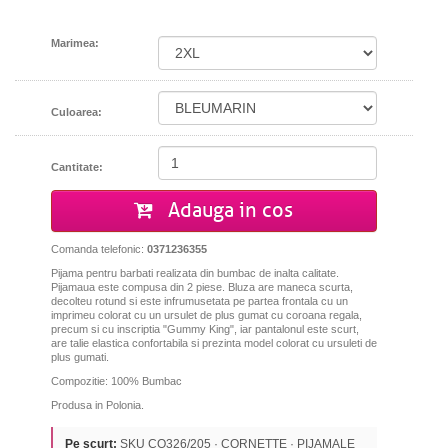
Marimea:
Culoarea:
Cantitate:
Adauga in cos
Comanda telefonic:
0371236355
Pijama pentru barbati realizata din bumbac de inalta calitate.
Pijamaua este compusa din 2 piese. Bluza are maneca scurta,
decolteu rotund si este infrumusetata pe partea frontala cu un
imprimeu colorat cu un ursulet de plus gumat
cu coroana regala
,
precum si cu inscriptia "Gummy King", iar pantalonul este scurt,
are talie elastica confortabila si prezinta model colorat cu ursuleti de
plus gumati.
Compozitie: 100% Bumbac
Produsa in Polonia.
Pe scurt:
SKU CO326/205 · CORNETTE · PIJAMALE