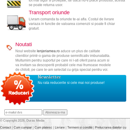
tot mai sigur si protejate, iar daca nu-ti place produsul, acesta
se poate returna usor.
Transport oriunde
Livram comanda ta oriunde te-ai afla. Costul de livrare
variaza in functie de valoarea comenzii si poate fi chiar
gratuit.
Noutati
Noul website
lenjeriamea.ro
aduce un plus de calitate
clientilor printr-o gama de produse semnificativ imbunatatita.
Multumim pentru suportul pe care ni l-ati oferit pana acum si
va invitam sa descoperiti probabil cele mai frumoase modele
de chiloti, pe care le-am selectat cu grija special pentru voi.
Newsletter
Nu rata reducerile si cele mai noi produse!
© Copyright 2026, Duras Media
Contact
|
Cum cumpar
|
Cum platesc
|
Livrare
|
Termeni si conditii
|
Prelucrarea datelor cu