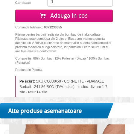
Cantitate:
Adauga in cos
Comanda telefonic:
0371236355
Pijama pentru barbati realizata din bumbac de inalta calitate.
Pijamaua este compusa din 2 piese. Bluza are maneca scurta,
decolteu in V finisat cu insertie de material in nuanta pantalonului si
prezinta model cu dungi colorate, iar pantalonul este scurt, uni si
are talie elastica confortabila.
Compozitie: 88% Bumbac, 12% Poliester (Bluza) / 100% Bumbac
(Pantalon)
Produsa in Polonia.
Pe scurt:
SKU CO330/50 · CORNETTE · PIJAMALE
Barbati · 241,86 RON (TVA inclus) · In stoc · livrare 1-7
zile · retur 14 zile
Alte produse asemanatoare