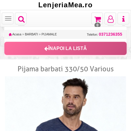
LenjeriaMea.ro
Toggle
Toggle
Toggle
Toggl
Toggle
navigation
navigation
navigation
naviga
navigation
0
0371236355
Acasa
»
BARBATI
»
PIJAMALE
Telefon:
ÎNAPOI LA LISTĂ
Pijama barbati 330/50 Various