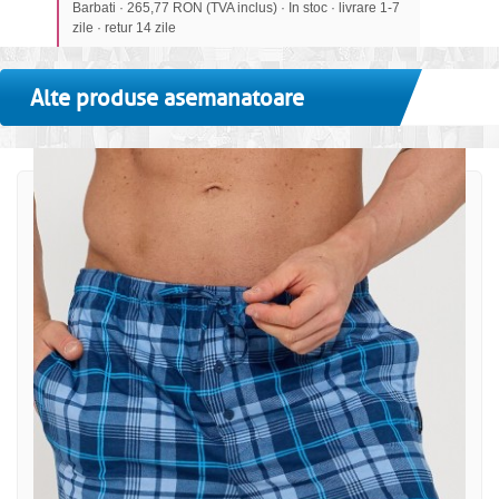
Barbati · 265,77 RON (TVA inclus) · In stoc · livrare 1-7
zile · retur 14 zile
Alte produse asemanatoare