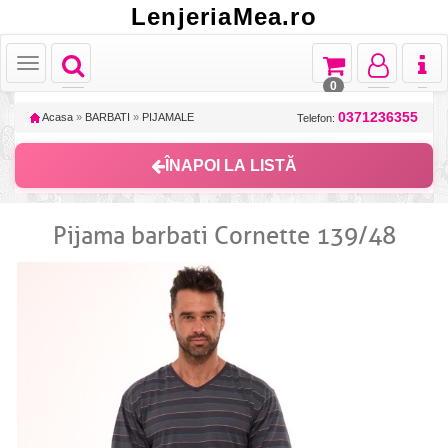
LenjeriaMea.ro
Toggle
Toggle
Toggle
Toggl
Toggle
navigation
navigation
navigation
naviga
navigation
0
0371236355
Acasa
»
BARBATI
»
PIJAMALE
Telefon:
ÎNAPOI LA LISTĂ
Pijama barbati Cornette 139/48