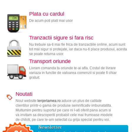
Plata cu cardul
De acum poti plati mai usor
Tranzactii sigure si fara risc
Nu trebuie sa-ti mai fie frica de tranzactiile online, acum sunt
tot mai sigur si protejate, iar daca nu-ti place produsul, acesta
se poate returna usor.
Transport oriunde
Livram comanda ta oriunde te-ai afla. Costul de livrare
variaza in functie de valoarea comenzii si poate fi chiar
gratuit.
Noutati
Noul website
lenjeriamea.ro
aduce un plus de calitate
clientilor printr-o gama de produse semnificativ imbunatatita.
Multumim pentru suportul pe care ni l-ati oferit pana acum si
va invitam sa descoperiti probabil cele mai frumoase modele
de chiloti, pe care le-am selectat cu grija special pentru voi.
Newsletter