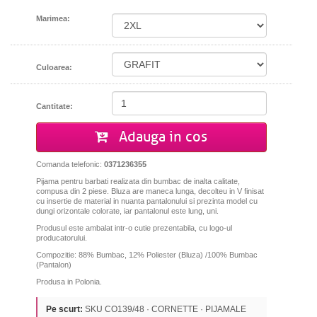
Marimea:
Culoarea:
Cantitate:
Adauga in cos
Comanda telefonic:
0371236355
Pijama pentru barbati realizata din bumbac de inalta calitate,
compusa din 2 piese. Bluza are maneca lunga, decolteu in V finisat
cu insertie de material in nuanta pantalonului si prezinta model cu
dungi orizontale colorate, iar pantalonul este lung, uni.
Produsul este ambalat intr-o cutie prezentabila, cu logo-ul
producatorului.
Compozitie: 88% Bumbac, 12% Poliester (Bluza) /100% Bumbac
(Pantalon)
Produsa in Polonia.
Pe scurt:
SKU CO139/48 · CORNETTE · PIJAMALE