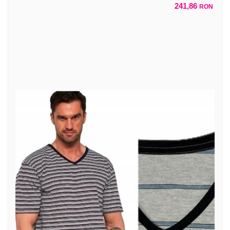
241,86
RON