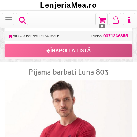
LenjeriaMea.ro
Toggle
Toggle
Toggle
Toggl
Toggle
navigation
navigation
navigation
naviga
navigation
0
0371236355
Acasa
»
BARBATI
»
PIJAMALE
Telefon:
ÎNAPOI LA LISTĂ
Pijama barbati Luna 803