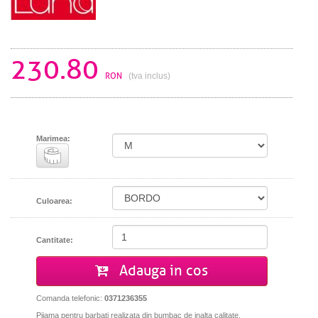
230.80
RON
(tva inclus)
Marimea:
Culoarea:
Cantitate:
Adauga in cos
Comanda telefonic:
0371236355
Pijama pentru barbati realizata din bumbac de inalta calitate,