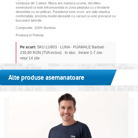
compusa din 2 piese. Bluza are maneca scurta, decolteu
semirotund si este infrumusetata in zona pieptului cu o broderie
deosebita cu un pelican. Pantalonul este scurt, are talie elastica
confortabila, prezinta model deosebit cu carouri si este prevazut cu
buzunare laterale.
Compozitie: 100% Bumbac
Produsa in Polonia.
Pe scurt:
SKU LU803 · LUNA · PIJAMALE Barbati ·
230,80 RON (TVA inclus) · In stoc · livrare 1-7 zile ·
retur 14 zile
Alte produse asemanatoare