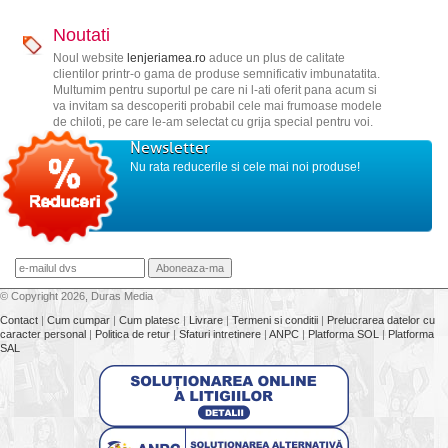
Noutati
Noul website
lenjeriamea.ro
aduce un plus de calitate
clientilor printr-o gama de produse semnificativ imbunatatita.
Multumim pentru suportul pe care ni l-ati oferit pana acum si
va invitam sa descoperiti probabil cele mai frumoase modele
de chiloti, pe care le-am selectat cu grija special pentru voi.
Newsletter
Nu rata reducerile si cele mai noi produse!
© Copyright 2026, Duras Media
Contact
|
Cum cumpar
|
Cum platesc
|
Livrare
|
Termeni si conditii
|
Prelucrarea datelor cu
caracter personal
|
Politica de retur
|
Sfaturi intretinere
|
ANPC
|
Platforma SOL
|
Platforma
SAL