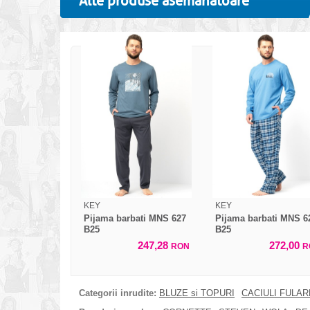
Alte produse asemanatoare
KEY
KEY
Pijama barbati MNS 627
Pijama barbati MNS 6
B25
B25
247,28
272,00
RON
R
Categorii inrudite:
BLUZE si TOPURI
CACIULI FULA