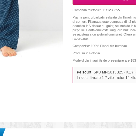
Comanda telefonic:
0371236355
Pijama pentru barbati realizata din flanel 
si confort. Pijamaua este compusa din 2 pi
decolteu in V finisat cu guler, se inchide in
pieptului. Pantalonul este lung, are buzunare 
se ajusteaza cu ajutorul unui siret. Ofera un
racoroase.
Compozitie: 100% Flanel din bumbac
Produsa in Polonia.
Modelul din imaginile de prezentare are 183
Pe scurt:
SKU MNS815B25 · KEY · P
In stoc · livrare 1-7 zile · retur 14 zil