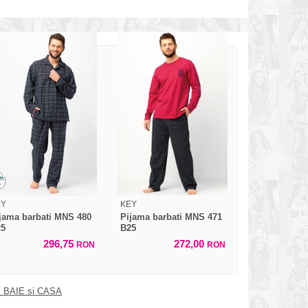
EY
KEY
jama barbati MNS 480
Pijama barbati MNS 471
25
B25
296,75
272,00
RON
RON
 BAIE si CASA