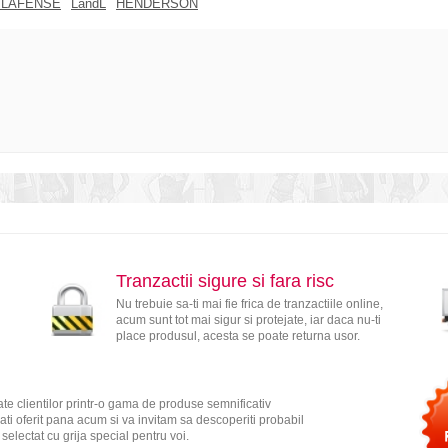
 LAFENSE
LandL
HENDERSON
Tranzactii sigure si fara risc
Nu trebuie sa-ti mai fie frica de tranzactiile online,
acum sunt tot mai sigur si protejate, iar daca nu-ti
place produsul, acesta se poate returna usor.
te clientilor printr-o gama de produse semnificativ
ati oferit pana acum si va invitam sa descoperiti probabil
electat cu grija special pentru voi.