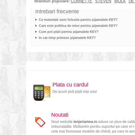
Branduri populare:
CORNETTE
STEVEN
WOLA
DE
Intrebari frecvente
Ce materiale sunt folosite pentru pijamalele KEY?
Care este politica de retur pentru pijamalele KEY?
Cum pot plati pentru pijamalele KEY?
In cat timp primesc pijamalele KEY?
Plata cu cardul
De acum poti plati mai usor
Noutati
Noul website
lenjeriamea.ro
aduce un plus de calita
imbunatatita. Multumim pentru suportul pe care ni l-
cele mai frumoase modele de chiloti, pe care le-am s