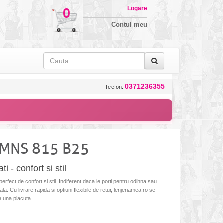
Logare
0
Contul meu
0371236355
Telefon:
 MNS 815 B25
 - confort si stil
rfect de confort si stil. Indiferent daca le porti pentru odihna sau
la. Cu livrare rapida si optiuni flexibile de retur, lenjeriamea.ro se
e una placuta.