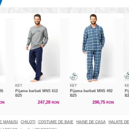
KEY
KEY
K
26
Pijama barbati MNS 612
Pijama barbati MNS 492
Pi
B25
B25
B
247,28
296,75
ON
RON
RON
RE MANUSI
CHILOTI
COSTUME DE BAIE
HAINE DE CASA
HALATE DE