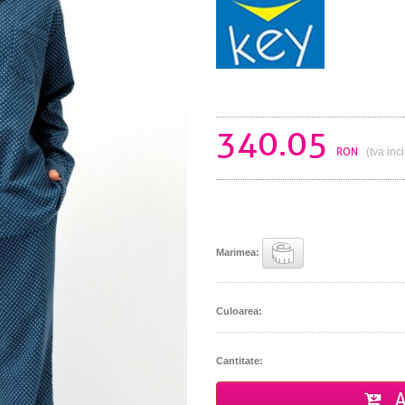
340.05
RON
(tva inc
Marimea:
Culoarea:
Cantitate:
A