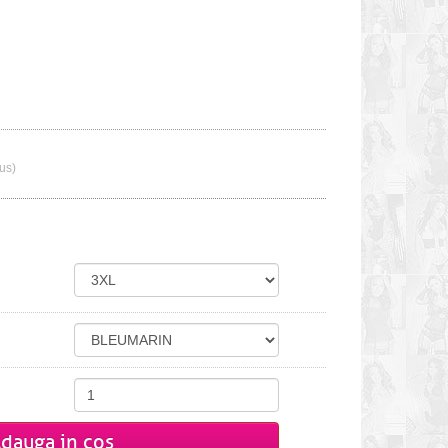
lus)
dauga in cos