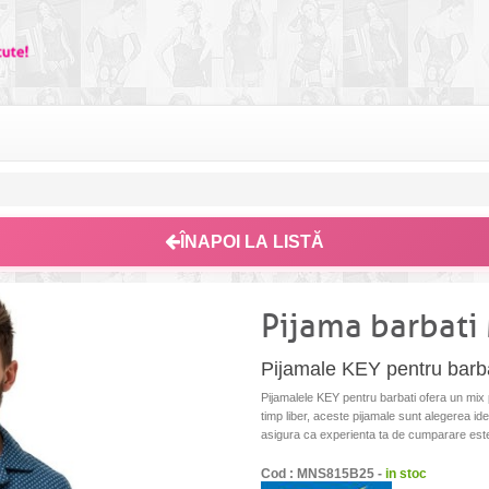
ÎNAPOI LA LISTĂ
Pijama barbati
Pijamale KEY pentru barbati
Pijamalele KEY pentru barbati ofera un mix pe
timp liber, aceste pijamale sunt alegerea idea
asigura ca experienta ta de cumparare est
Cod : MNS815B25 -
in stoc