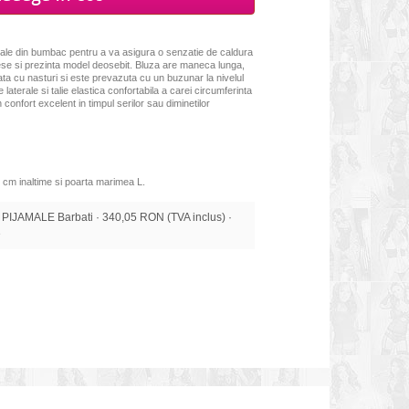
moale din bumbac pentru a va asigura o senzatie de caldura
ese si prezinta model deosebit. Bluza are maneca lunga,
 fata cu nasturi si este prevazuta cu un buzunar la nivelul
laterale si talie elastica confortabila a carei circumferinta
 confort excelent in timpul serilor sau diminetilor
 cm inaltime si poarta marimea L.
IJAMALE Barbati · 340,05 RON (TVA inclus) ·
e