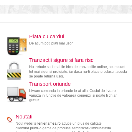
Plata cu cardul
De acum poti plati mai usor
Tranzactii sigure si fara risc
Nu trebuie sa-ti mai fie frica de tranzactiile online, acum sunt
tot mai sigur si protejate, iar daca nu-ti place produsul, acesta
se poate returna usor.
Transport oriunde
Livram comanda ta oriunde te-ai afla. Costul de livrare
variaza in functie de valoarea comenzii si poate fi chiar
gratuit.
Noutati
Noul website
lenjeriamea.ro
aduce un plus de calitate
clientilor printr-o gama de produse semnificativ imbunatatita.