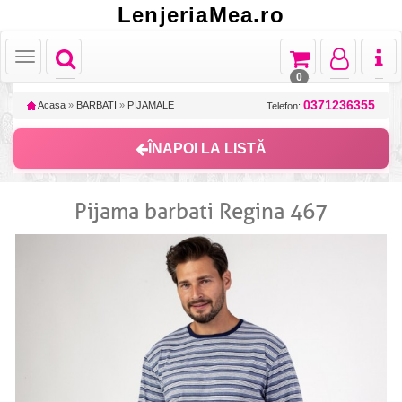
LenjeriaMea.ro
Toggle
Toggle
Toggle
Toggl
Toggle
navigation
navigation
navigation
naviga
navigation
0
0371236355
Acasa
»
BARBATI
»
PIJAMALE
Telefon:
ÎNAPOI LA LISTĂ
Pijama barbati Regina 467