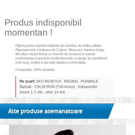
Produs indisponibil
momentan !
Pijama pentru barbati realizata din bumbac de inalta calitate
.
Pijamaua este compusa din 2 piese. Bluza are maneca lunga,
decolteu rotund finisat cu insertie de tesatura in nuanta
contrastanta si prezinta model deosebit cu dungi, iar pantalonul
este lung, melanj si are talie elastica confortabila.
Compozitie: 100% Bumbac
Pe scurt:
SKU RE467/24 · REGINA · PIJAMALE
Barbati · 234,26 RON (TVA inclus) · Indisponibil ·
livrare 1-7 zile · retur 14 zile
Alte produse asemanatoare