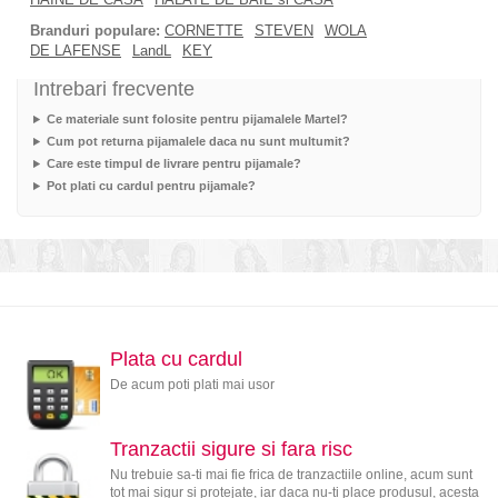
Branduri populare:
CORNETTE
STEVEN
WOLA
DE LAFENSE
LandL
KEY
Intrebari frecvente
Ce materiale sunt folosite pentru pijamalele Martel?
Cum pot returna pijamalele daca nu sunt multumit?
Care este timpul de livrare pentru pijamale?
Pot plati cu cardul pentru pijamale?
Plata cu cardul
De acum poti plati mai usor
Tranzactii sigure si fara risc
Nu trebuie sa-ti mai fie frica de tranzactiile online, acum sunt
tot mai sigur si protejate, iar daca nu-ti place produsul, acesta