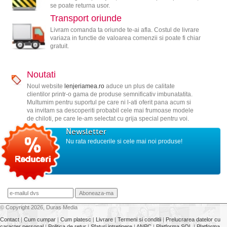
se poate returna usor.
Transport oriunde
Livram comanda ta oriunde te-ai afla. Costul de livrare
variaza in functie de valoarea comenzii si poate fi chiar
gratuit.
Noutati
Noul website
lenjeriamea.ro
aduce un plus de calitate
clientilor printr-o gama de produse semnificativ imbunatatita.
Multumim pentru suportul pe care ni l-ati oferit pana acum si
va invitam sa descoperiti probabil cele mai frumoase modele
de chiloti, pe care le-am selectat cu grija special pentru voi.
Newsletter
Nu rata reducerile si cele mai noi produse!
© Copyright 2026, Duras Media
Contact
|
Cum cumpar
|
Cum platesc
|
Livrare
|
Termeni si conditii
|
Prelucrarea datelor cu
caracter personal
|
Politica de retur
|
Sfaturi intretinere
|
ANPC
|
Platforma SOL
|
Platforma