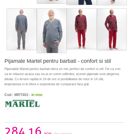
Pijamale Martel pentru barbati - confort si stil
Pijamalele Martel pentru barbati ofera un mix perfect de confort si stil. Fie ca vrei
sa te relaxezi acasa sau sa ai un somn odihnitor, aceste pijamale sunt alegerea
ideala. Cu livrare rapida in 24 de ore si posibilitatea de retur in 14 zile,
lenjeriamea.ro iti ofera o experienta de cumparare fara griji.
Cod : MRT402 -
in stoc
284.16
RON
(tva inclus)