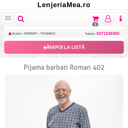
LenjeriaMea.ro
Toggle
Toggle
Toggle
Toggl
Toggle
navigation
navigation
navigation
naviga
navigation
0
0371236355
Acasa
»
BARBATI
»
PIJAMALE
Telefon:
ÎNAPOI LA LISTĂ
Pijama barbati Roman 402