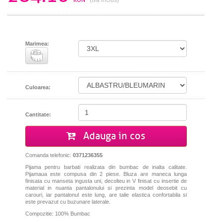
Marimea:
Culoarea:
Cantitate:
Adauga in cos
Comanda telefonic:
0371236355
Pijama pentru barbati realizata din bumbac de inalta calitate.
Pijamaua este compusa din 2 piese. Bluza are maneca lunga
finisata cu manseta ingusta uni, decolteu in V finisat cu insertie de
material in nuanta pantalonului si prezinta model deosebit cu
carouri, iar pantalonul este lung, are talie elastica confortabila si
este prevazut cu buzunare laterale.
Compozitie: 100% Bumbac