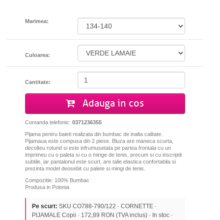
Marimea:
Culoarea:
Cantitate:
Adauga in cos
Comanda telefonic:
0371236355
Pijama pentru baieti realizata din bumbac de inalta calitate.
Pijamaua este compusa din 2 piese. Bluza are maneca scurta,
decolteu rotund si este infrumusetata pe partea frontala cu un
imprimeu cu o paleta si cu o minge de tenis, precum si cu inscriptii
subtile, iar pantalonul este scurt, are talie elastica confortabila si
prezinta model deosebit cu palete si mingi de tenis.
Compozitie: 100% Bumbac
Produsa in Polonia
Pe scurt:
SKU CO788-790/122 · CORNETTE ·
PIJAMALE Copii · 172,89 RON (TVA inclus) · In stoc ·