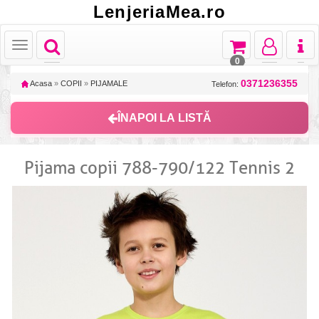
LenjeriaMea.ro
Toggle
Toggle
Toggle
Toggl
Toggle
navigation
navigation
navigation
naviga
navigation
0
0371236355
Acasa
»
COPII
»
PIJAMALE
Telefon:
ÎNAPOI LA LISTĂ
Pijama copii 788-790/122 Tennis 2