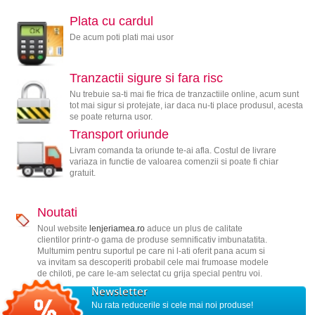
Plata cu cardul
De acum poti plati mai usor
Tranzactii sigure si fara risc
Nu trebuie sa-ti mai fie frica de tranzactiile online, acum sunt
tot mai sigur si protejate, iar daca nu-ti place produsul, acesta
se poate returna usor.
Transport oriunde
Livram comanda ta oriunde te-ai afla. Costul de livrare
variaza in functie de valoarea comenzii si poate fi chiar
gratuit.
Noutati
Noul website
lenjeriamea.ro
aduce un plus de calitate
clientilor printr-o gama de produse semnificativ imbunatatita.
Multumim pentru suportul pe care ni l-ati oferit pana acum si
va invitam sa descoperiti probabil cele mai frumoase modele
de chiloti, pe care le-am selectat cu grija special pentru voi.
Newsletter
Nu rata reducerile si cele mai noi produse!