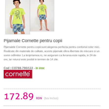
Pijamale Cornette pentru copii
Pijamalele Cornette pentru copii sunt alegerea perfecta pentru confortul celor mici.
Realizate din materiale de calitate, aceste pijamale ofera libertate de miscare si un
somn odihnitor. La lenjeriamea.ro, ne asiguram ca livrarea este rapida, in 24 de
ore, iar returul este posibil in termen de 14 zile.
Cod : CO788-790/122 -
in stoc
172.89
RON
(tva inclus)