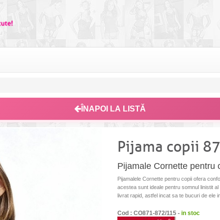
ÎNAPOI LA LISTĂ
Pijama copii 
Pijamale Cornette pentru cop
Pijamalele Cornette pentru copii ofera confort
acestea sunt ideale pentru somnul linistit a
livrat rapid, astfel incat sa te bucuri de ele 
Cod : CO871-872/115 -
in stoc