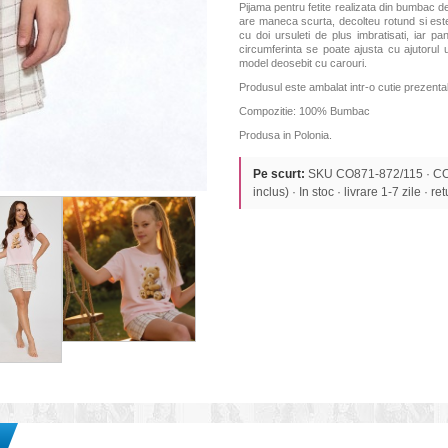
Pijama pentru fetite realizata din bumbac d
are maneca scurta, decolteu rotund si est
cu doi ursuleti de plus imbratisati, iar pan
circumferinta se poate ajusta cu ajutorul 
model deosebit cu carouri.
Produsul este ambalat intr-o cutie prezentab
Compozitie: 100% Bumbac
Produsa in Polonia.
Pe scurt:
SKU CO871-872/115 · CO
inclus) · In stoc · livrare 1-7 zile · re