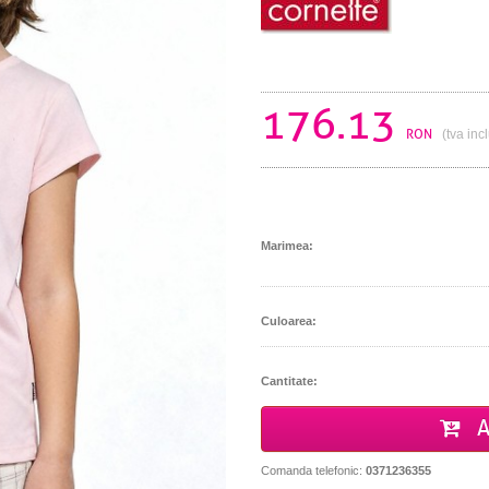
176.13
RON
(tva inc
Marimea:
Culoarea:
Cantitate:
A
Comanda telefonic:
0371236355