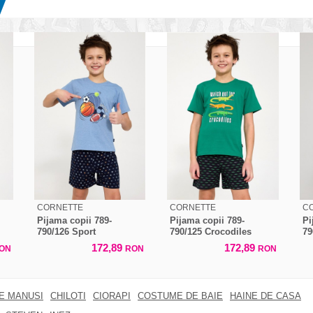
CORNETTE
CORNETTE
C
Pijama copii 789-
Pijama copii 789-
Pi
790/126 Sport
790/125 Crocodiles
79
172,89
172,89
ON
RON
RON
RE MANUSI
CHILOTI
CIORAPI
COSTUME DE BAIE
HAINE DE CASA