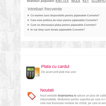
Branduri populare:
KNITTEX
WOLA
KEY
SCORPIO
Intrebari frecvente
Ce marimi sunt disponibile pentru pijamalele Cornette?
Care este politica de retur pentru pijamalele Cornette?
Cum se efectueaza plata pentru pijamalele Cornette?
In cat timp sunt livrate pijamalele Cornette?
Plata cu cardul
De acum poti plati mai usor
Noutati
Noul website
lenjeriamea.ro
aduce un plus de calita
imbunatatita. Multumim pentru suportul pe care ni l-
cele mai frumoase modele de chiloti, pe care le-am s