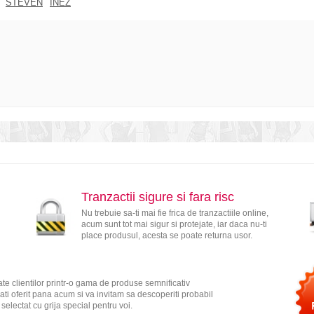
STEVEN
INEZ
Tranzactii sigure si fara risc
Nu trebuie sa-ti mai fie frica de tranzactiile online,
acum sunt tot mai sigur si protejate, iar daca nu-ti
place produsul, acesta se poate returna usor.
te clientilor printr-o gama de produse semnificativ
ati oferit pana acum si va invitam sa descoperiti probabil
electat cu grija special pentru voi.