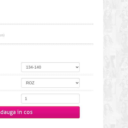
lus)
dauga in cos