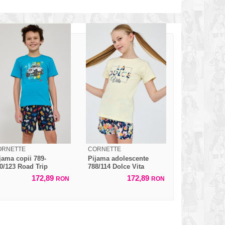
ORNETTE
CORNETTE
jama copii 789-
Pijama adolescente
0/123 Road Trip
788/114 Dolce Vita
172,89
172,89
RON
RON