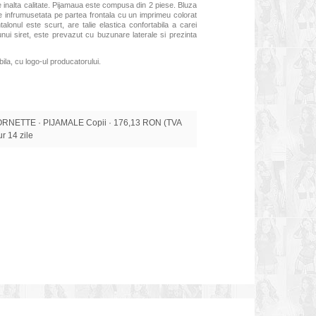
e inalta calitate. Pijamaua este compusa din 2 piese. Bluza
e infrumusetata pe partea frontala cu un imprimeu colorat
talonul este scurt, are talie elastica confortabila a carei
unui siret, este prevazut cu buzunare laterale si prezinta
ila, cu logo-ul producatorului.
RNETTE · PIJAMALE Copii · 176,13 RON (TVA
tur 14 zile