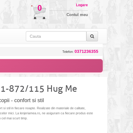
Logare
0
Contul meu
0371236355
Telefon:
871-872/115 Hug Me
ii - confort si stil
 si stil in fiecare noapte. Realizate din materiale de calitate,
l celor mici. La lenjeriamea.ro, ne asiguram ca fiecare produs este
in cel mai scurt timp.