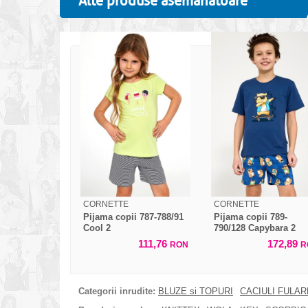
Alte produse asemanatoare
CORNETTE
CORNETTE
Pijama copii 787-788/91
Pijama copii 789-
Cool 2
790/128 Capybara 2
111,76
172,89
RON
R
Categorii inrudite:
BLUZE si TOPURI
CACIULI FULA