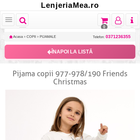
LenjeriaMea.ro
Toggle
Toggle
Toggle
Toggl
Toggle
navigation
navigation
navigation
naviga
navigation
0
0371236355
Acasa
»
COPII
»
PIJAMALE
Telefon:
ÎNAPOI LA LISTĂ
Pijama copii 977-978/190 Friends
Christmas