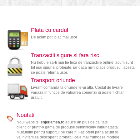
Plata cu cardul
De acum poti plati mai usor
Tranzactii sigure si fara risc
Nu trebuie sa-ti mai fie frica de tranzactiile online, acum sunt
tot mai sigur si protejate, iar daca nu-ti place produsul, acesta
se poate returna usor.
Transport oriunde
Livram comanda ta oriunde te-ai afla. Costul de livrare
variaza in functie de valoarea comenzii si poate fi chiar
gratuit.
Noutati
Noul website
lenjeriamea.ro
aduce un plus de calitate
clientilor printr-o gama de produse semnificativ imbunatatita.
Multumim pentru suportul pe care ni l-ati oferit pana acum si
va invitam sa descoperiti probabil cele mai frumoase modele