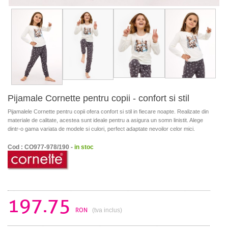
Pijamale Cornette pentru copii - confort si stil
Pijamalele Cornette pentru copii ofera confort si stil in fiecare noapte. Realizate din
materiale de calitate, acestea sunt ideale pentru a asigura un somn linistit. Alege
dintr-o gama variata de modele si culori, perfect adaptate nevoilor celor mici.
Cod : CO977-978/190 -
in stoc
197.75
RON
(tva inclus)