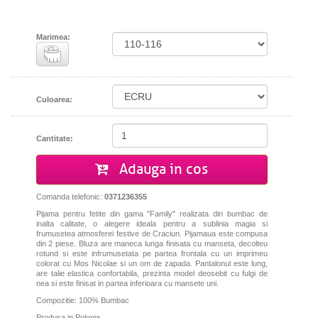
Marimea:
Culoarea:
Cantitate:
Adauga in cos
Comanda telefonic:
0371236355
Pijama pentru fetite din gama "Family" realizata din bumbac de
inalta calitate, o alegere ideala pentru a sublinia magia si
frumusetea atmosferei festive de Craciun. Pijamaua este compusa
din 2 piese. Bluza are maneca lunga finisata cu manseta, decolteu
rotund si este infrumusetata pe partea frontala cu un imprimeu
colorat cu Mos Nicolae si un om de zapada. Pantalonul este lung,
are talie elastica confortabila, prezinta model deosebit cu fulgi de
nea si este finisat in partea inferioara cu mansete uni.
Compozitie: 100% Bumbac
Produsa in Polonia.