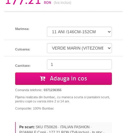
177.21
RON
(tva inclus)
Marimea:
Culoarea:
Cantitate:
Adauga in cos
Comanda telefonic:
0371236355
Pijama realizata din bumbac, cu maneca scurta si pantaloni scurti,
pentru copii cu varsta intre 2 si 14 ani.
Compozitie: 100% Bumbac
Pe scurt:
SKU IT50626 · ITALIAN FASHION ·
PIJAMALE Copii · 177,21 RON (TVA inclus) · In stoc ·