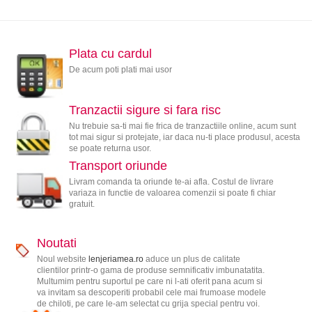
Plata cu cardul
De acum poti plati mai usor
Tranzactii sigure si fara risc
Nu trebuie sa-ti mai fie frica de tranzactiile online, acum sunt
tot mai sigur si protejate, iar daca nu-ti place produsul, acesta
se poate returna usor.
Transport oriunde
Livram comanda ta oriunde te-ai afla. Costul de livrare
variaza in functie de valoarea comenzii si poate fi chiar
gratuit.
Noutati
Noul website
lenjeriamea.ro
aduce un plus de calitate
clientilor printr-o gama de produse semnificativ imbunatatita.
Multumim pentru suportul pe care ni l-ati oferit pana acum si
va invitam sa descoperiti probabil cele mai frumoase modele
de chiloti, pe care le-am selectat cu grija special pentru voi.