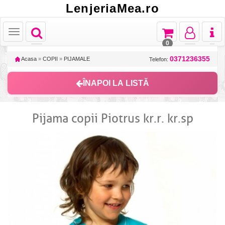
LenjeriaMea.ro
Toggle
Toggle
Toggle
Toggl
Toggle
navigation
navigation
navigation
naviga
navigation
0
0371236355
Acasa
»
COPII
»
PIJAMALE
Telefon:
ÎNAPOI LA LISTĂ
Pijama copii Piotrus kr.r. kr.sp