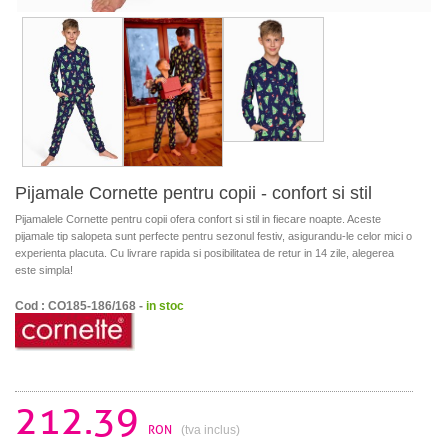
Pijamale Cornette pentru copii - confort si stil
Pijamalele Cornette pentru copii ofera confort si stil in fiecare noapte. Aceste
pijamale tip salopeta sunt perfecte pentru sezonul festiv, asigurandu-le celor mici o
experienta placuta. Cu livrare rapida si posibilitatea de retur in 14 zile, alegerea
este simpla!
Cod : CO185-186/168 -
in stoc
212.39
RON
(tva inclus)