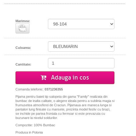
Marimea:
Culoarea:
Cantitate:
Adauga in cos
Comanda telefonic:
0371236355
Pijama pentru baieti tip salopeta din gama "Family" realizata din
bumbac de inalta calitate, o alegere ideala pentru a sublinia magia si
frumusetea atmosferei de Craciun. Pijamaua are maneca lunga si
pantalon lung finisate cu mansete, prezinta model festiv cu brazi,
se inchide pe partea frontala cu fermoar si este prevazuta cu
buzunare la nivelul soldurilor.
Compozitie: 100% Bumbac
Produsa in Polonia