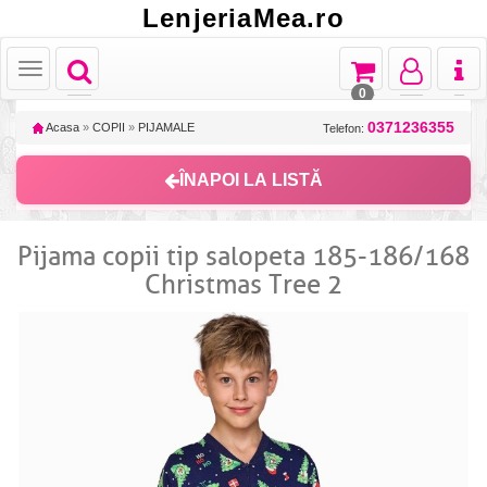
LenjeriaMea.ro
Toggle
Toggle
Toggle
Toggl
Toggle
navigation
navigation
navigation
naviga
navigation
0
0371236355
Acasa
»
COPII
»
PIJAMALE
Telefon:
ÎNAPOI LA LISTĂ
Pijama copii tip salopeta 185-186/168
Christmas Tree 2