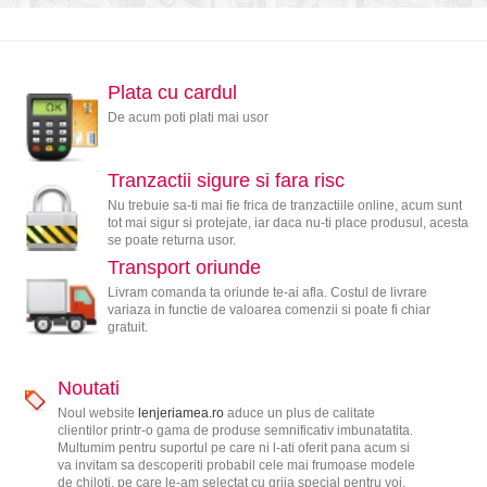
Plata cu cardul
De acum poti plati mai usor
Tranzactii sigure si fara risc
Nu trebuie sa-ti mai fie frica de tranzactiile online, acum sunt
tot mai sigur si protejate, iar daca nu-ti place produsul, acesta
se poate returna usor.
Transport oriunde
Livram comanda ta oriunde te-ai afla. Costul de livrare
variaza in functie de valoarea comenzii si poate fi chiar
gratuit.
Noutati
Noul website
lenjeriamea.ro
aduce un plus de calitate
clientilor printr-o gama de produse semnificativ imbunatatita.
Multumim pentru suportul pe care ni l-ati oferit pana acum si
va invitam sa descoperiti probabil cele mai frumoase modele
de chiloti, pe care le-am selectat cu grija special pentru voi.