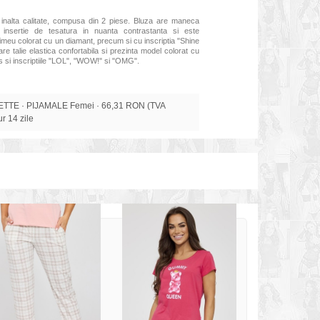
inalta calitate, compusa din 2 piese. Bluza are maneca
u insertie de tesatura in nuanta contrastanta si este
imeu colorat cu un diamant, precum si cu inscriptia "Shine
are talie elastica confortabila si
prezinta model colorat cu
s si inscriptiile "LOL", "WOW!" si "OMG".
TE · PIJAMALE Femei · 66,31 RON (TVA
tur 14 zile