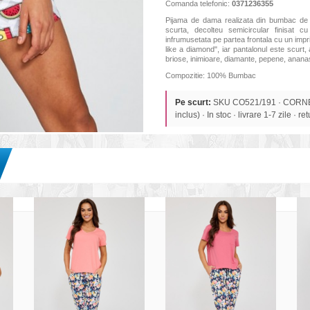
Comanda telefonic:
0371236355
Pijama de dama realizata din bumbac de 
scurta, decolteu semicircular finisat c
infrumusetata pe partea frontala cu un impr
like a diamond", iar pantalonul este scurt, 
briose, inimioare, diamante, pepene, anana
Compozitie: 100% Bumbac
Pe scurt:
SKU CO521/191 · CORNET
inclus) · In stoc · livrare 1-7 zile · re