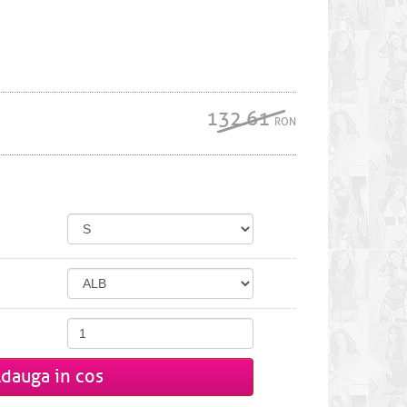
132.61
RON
dauga in cos