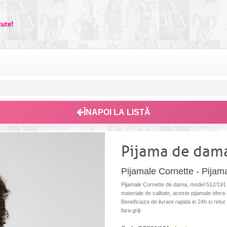
ÎNAPOI LA LISTĂ
Pijama de dam
Pijamale Cornette - Pij
Pijamale Cornette de dama, model 512/191 D
materiale de calitate, aceste pijamale ofera 
Beneficiaza de livrare rapida in 24h si retu
fara griji.