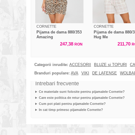
CORNETTE
CORNETTE
Pijama de dama 880/353
Pijama de dama 880/3
Amazing
Hug Me
247,38
211,70
RON
R
Categorii inrudite:
ACCESORII
BLUZE si TOPURI
CA
Branduri populare:
AVA
VIKI
DE LAFENSE
WOLBA
Intrebari frecvente
Ce materiale sunt folosite pentru pijamalele Cornette?
Care este politica de retur pentru pijamalele Cornette?
Cum pot plati pentru pijamalele Cornette?
In cat timp primesc pijamalele Cornette?