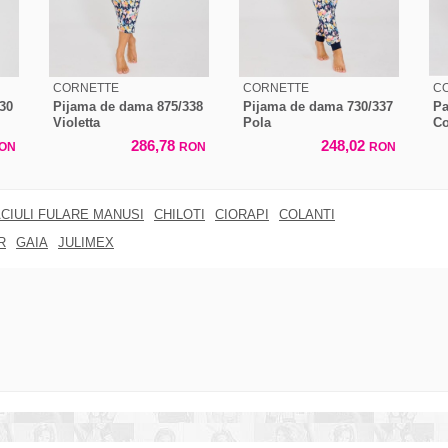
CORNETTE
CORNETTE
C
30
Pijama de dama 875/338
Pijama de dama 730/337
Pa
Violetta
Pola
Co
286,78
248,02
ON
RON
RON
CIULI FULARE MANUSI
CHILOTI
CIORAPI
COLANTI
R
GAIA
JULIMEX