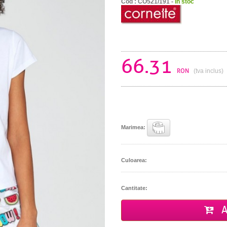
Cod : CO521/191 -
in stoc
66.31
RON
(tva inclus)
Marimea:
Culoarea:
Cantitate:
A