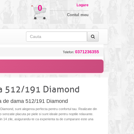
Logare
0
Contul meu
0371236355
Telefon:
a 512/191 Diamond
ama de dama 512/191 Diamond
iamond, sunt alegerea perfecta pentru confortul tau. Realizate din
o senzatie placuta pe piele si sunt ideale pentru noptile relaxante.
r in 14 zile, asigurandu-te ca experienta ta de cumparare este una