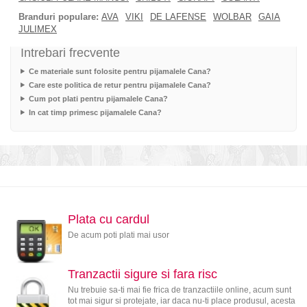
Branduri populare:
AVA
VIKI
DE LAFENSE
WOLBAR
GAIA
JULIMEX
Intrebari frecvente
Ce materiale sunt folosite pentru pijamalele Cana?
Care este politica de retur pentru pijamalele Cana?
Cum pot plati pentru pijamalele Cana?
In cat timp primesc pijamalele Cana?
Plata cu cardul
De acum poti plati mai usor
Tranzactii sigure si fara risc
Nu trebuie sa-ti mai fie frica de tranzactiile online, acum sunt
tot mai sigur si protejate, iar daca nu-ti place produsul, acesta