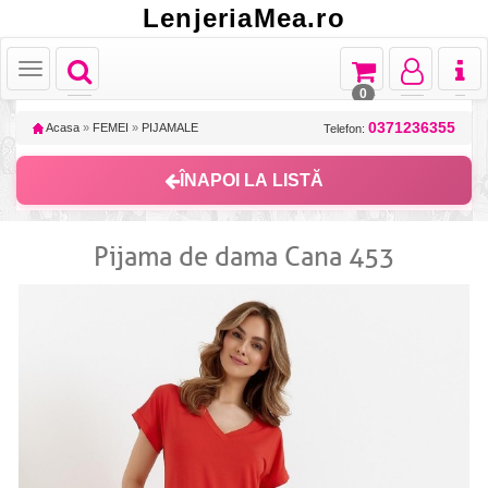
LenjeriaMea.ro
Toggle
Toggle
Toggle
Toggl
Toggle
navigation
navigation
navigation
naviga
navigation
0
0371236355
Acasa
»
FEMEI
»
PIJAMALE
Telefon:
ÎNAPOI LA LISTĂ
Pijama de dama Cana 453