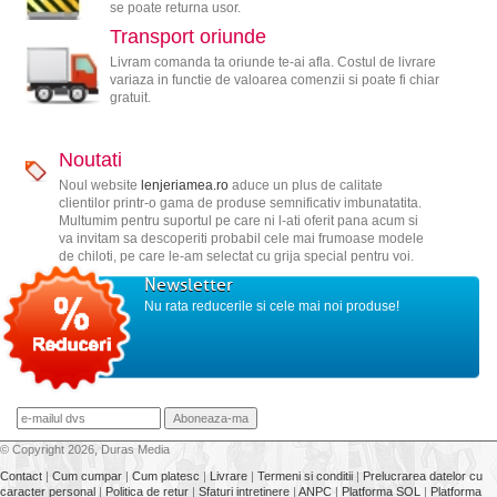
se poate returna usor.
Transport oriunde
Livram comanda ta oriunde te-ai afla. Costul de livrare
variaza in functie de valoarea comenzii si poate fi chiar
gratuit.
Noutati
Noul website
lenjeriamea.ro
aduce un plus de calitate
clientilor printr-o gama de produse semnificativ imbunatatita.
Multumim pentru suportul pe care ni l-ati oferit pana acum si
va invitam sa descoperiti probabil cele mai frumoase modele
de chiloti, pe care le-am selectat cu grija special pentru voi.
Newsletter
Nu rata reducerile si cele mai noi produse!
© Copyright 2026, Duras Media
Contact
|
Cum cumpar
|
Cum platesc
|
Livrare
|
Termeni si conditii
|
Prelucrarea datelor cu
caracter personal
|
Politica de retur
|
Sfaturi intretinere
|
ANPC
|
Platforma SOL
|
Platforma