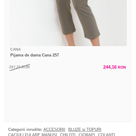
CANA
Pijama de dama Cana 257
244,16
287,25
RON
RON
Categorii inrudite:
ACCESORII
BLUZE si TOPURI
CACIULI FULARE MANUSI
CHILOTI
CIORAPI
COLANTI