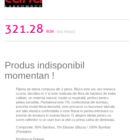
321.28
RON
(tva inclus)
Produs indisponibil
momentan !
Pijama de dama compusa din 2 piese. Bluza este uni, are maneca
scurta, decolteu in V si este realizata din fibra de bambus de inalta
calitate, un material natural, moale si respirabil, perfect pentru
pielea sensibila. Pantalonul este 7/8, confectionat din bumbac,
prezinta model floral deosebit, este prevazut cu buzunare laterale,
are talie elastica confortabila si este finisat in partea inferioara cu
insertie de tesatura in nuanta bluzei. O alegere ideala pentru un
somn odihnitor si un start bun al zilei cu prima cafea de dimineata.
Compozitie: 95% Bambus, 5% Elastan (Bluza) / 100% Bumbac
(Pantalon)
Produsa in Polonia.