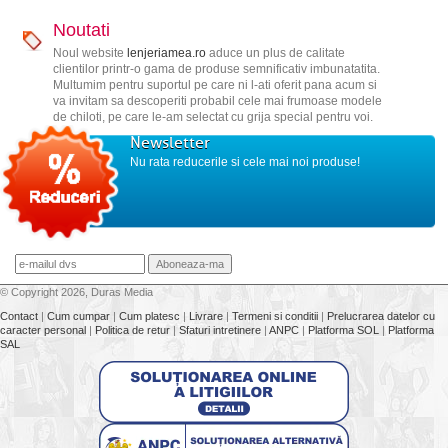
Noutati
Noul website
lenjeriamea.ro
aduce un plus de calitate
clientilor printr-o gama de produse semnificativ imbunatatita.
Multumim pentru suportul pe care ni l-ati oferit pana acum si
va invitam sa descoperiti probabil cele mai frumoase modele
de chiloti, pe care le-am selectat cu grija special pentru voi.
Newsletter
Nu rata reducerile si cele mai noi produse!
© Copyright 2026, Duras Media
Contact
|
Cum cumpar
|
Cum platesc
|
Livrare
|
Termeni si conditii
|
Prelucrarea datelor cu
caracter personal
|
Politica de retur
|
Sfaturi intretinere
|
ANPC
|
Platforma SOL
|
Platforma
SAL