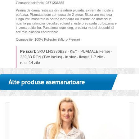
Comanda telefonic:
0371236355
Pijama de dama realizata din tesatura plusata, extrem de moale si
pufoasa. Pijamaua este compusa din 2 piese. Bluza are maneca
lunga infrumusetata in partea inferioara cu insertie de material in
nuanta pantalonului, decolteu rotund si este prevazuta cu buzunare
in zona soldurilor. Pantalonul este lung,
prezinta model deosebit
si
are talie elastica confortabila.
Compozitie: 100% Poliester (Micro Fleece)
Pe scurt:
SKU LHS336B23 · KEY · PIJAMALE Femei ·
239,83 RON (TVA inclus) · In stoc · livrare 1-7 zile ·
retur 14 zile
Alte produse asemanatoare