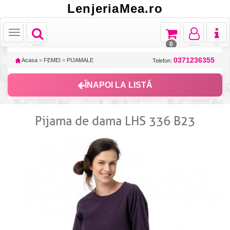
LenjeriaMea.ro
Toggle
Toggle
Toggle
Toggl
Toggle
navigation
navigation
navigation
naviga
navigation
0
0371236355
Acasa
»
FEMEI
»
PIJAMALE
Telefon:
ÎNAPOI LA LISTĂ
Pijama de dama LHS 336 B23