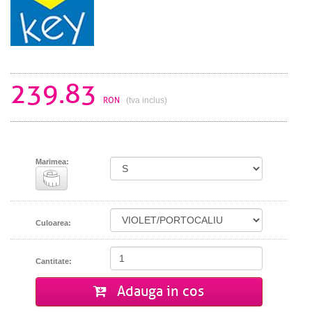
239.83
RON
(tva inclus)
Marimea:
Culoarea:
Cantitate:
Adauga in cos