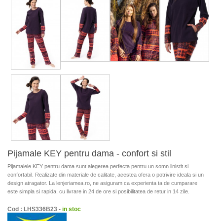
Pijamale KEY pentru dama - confort si stil
Pijamalele KEY pentru dama sunt alegerea perfecta pentru un somn linistit si
confortabil. Realizate din materiale de calitate, acestea ofera o potrivire ideala si un
design atragator. La lenjeriamea.ro, ne asiguram ca experienta ta de cumparare
este simpla si rapida, cu livrare in 24 de ore si posibilitatea de retur in 14 zile.
Cod : LHS336B23 -
in stoc