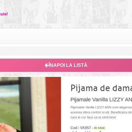
ÎNAPOI LA LISTĂ
Pijama de dam
Pijamale Vanilla LIZZY AN
Pijamalele Vanilla LIZZY ANN sunt alegerea p
acestea ofera confort si stil. Beneficiaza de
care te vor face sa te simti bine!
Cod : VA957 -
in stoc