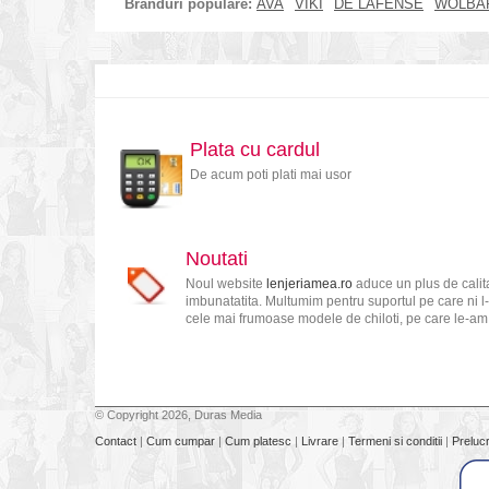
Branduri populare:
AVA
VIKI
DE LAFENSE
WOLBA
Plata cu cardul
De acum poti plati mai usor
Noutati
Noul website
lenjeriamea.ro
aduce un plus de calita
imbunatatita. Multumim pentru suportul pe care ni l-
cele mai frumoase modele de chiloti, pe care le-am s
© Copyright 2026, Duras Media
Contact
|
Cum cumpar
|
Cum platesc
|
Livrare
|
Termeni si conditii
|
Preluc