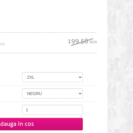
199.58
RON
lus)
dauga in cos