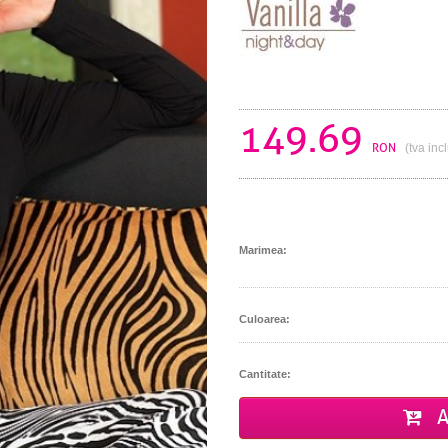
149.69
RON
(tva inc
Marimea:
Culoarea:
Cantitate:
A