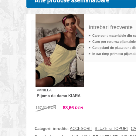
Alte produse asemanatoare
Intrebari frecvente
Care sunt materialele din c
Cum pot returna pijamalel
Ce optiuni de plata sunt di
In cat timp primesc pijam
VANILLA
Pijama de dama KIARA
83,66
167,31
RON
RON
Categorii inrudite:
ACCESORII
BLUZE si TOPURI
CA