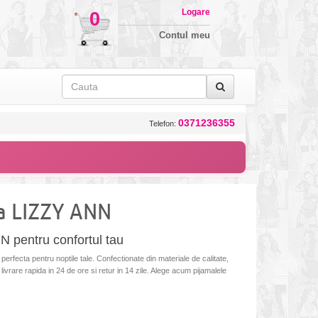
Logare
0
Contul meu
0371236355
Telefon:
a LIZZY ANN
N pentru confortul tau
erfecta pentru noptile tale. Confectionate din materiale de calitate,
 livrare rapida in 24 de ore si retur in 14 zile. Alege acum pijamalele