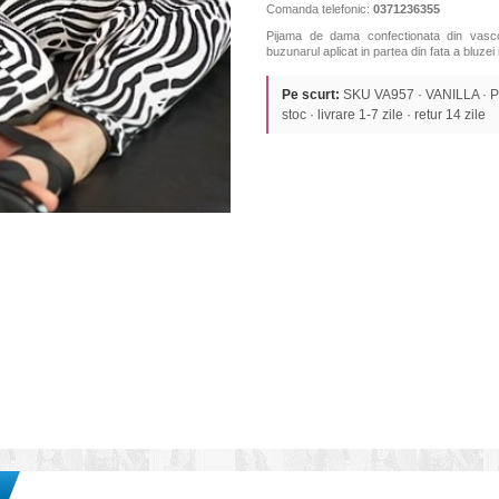
Comanda telefonic:
0371236355
Pijama de dama confectionata din vasco
buzunarul aplicat in partea din fata a bluze
Pe scurt:
SKU VA957 · VANILLA · PI
stoc · livrare 1-7 zile · retur 14 zile