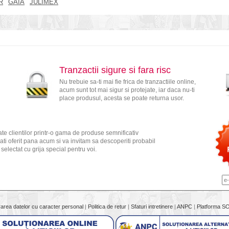
R
GAIA
JULIMEX
Tranzactii sigure si fara risc
Nu trebuie sa-ti mai fie frica de tranzactiile online,
acum sunt tot mai sigur si protejate, iar daca nu-ti
place produsul, acesta se poate returna usor.
te clientilor printr-o gama de produse semnificativ
ati oferit pana acum si va invitam sa descoperiti probabil
electat cu grija special pentru voi.
rarea datelor cu caracter personal
|
Politica de retur
|
Sfaturi intretinere
|
ANPC
|
Platforma S