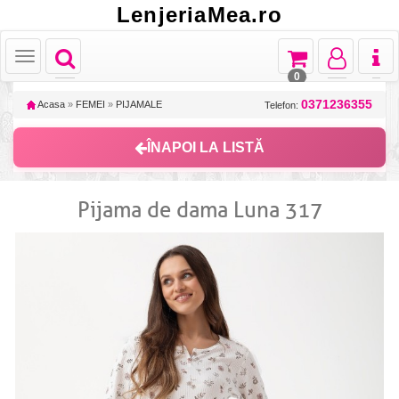
LenjeriaMea.ro
Toggle
Toggle
Toggle
Toggl
Toggle
navigation
navigation
navigation
naviga
navigation
0
0371236355
Acasa
»
FEMEI
»
PIJAMALE
Telefon:
ÎNAPOI LA LISTĂ
Pijama de dama Luna 317