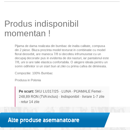
Produs indisponibil
momentan !
Pijama de dama realizata din bumbac de inalta calitate, compusa
din 2 piese. Bluza
prezinta model texturat in combinatie cu model
floral deosebit,
are maneca 7/8
si
decolteu infrumusetat cu un
decupaj decorativ pus in evidenta de doi nasturi, iar p
antalonul este
7/8, uni si are talie elastica confortabila. O alegere ideala pentru un
somn odihnitor si un start bun al zilei cu prima cafea de dimineata.
Compozitie: 100% Bumbac
Produsa in Polonia
Pe scurt:
SKU LU317/25 · LUNA · PIJAMALE Femei ·
248,89 RON (TVA inclus) · Indisponibil · livrare 1-7 zile
· retur 14 zile
Alte produse asemanatoare