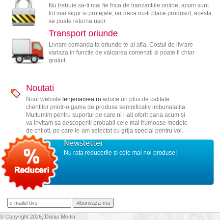
Nu trebuie sa-ti mai fie frica de tranzactiile online, acum sunt
tot mai sigur si protejate, iar daca nu-ti place produsul, acesta
se poate returna usor.
Transport oriunde
Livram comanda ta oriunde te-ai afla. Costul de livrare
variaza in functie de valoarea comenzii si poate fi chiar
gratuit.
Noutati
Noul website
lenjeriamea.ro
aduce un plus de calitate
clientilor printr-o gama de produse semnificativ imbunatatita.
Multumim pentru suportul pe care ni l-ati oferit pana acum si
va invitam sa descoperiti probabil cele mai frumoase modele
de chiloti, pe care le-am selectat cu grija special pentru voi.
Newsletter
Nu rata reducerile si cele mai noi produse!
© Copyright 2026, Duras Media