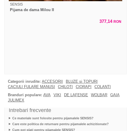
SENSIS
Pijama de dama Milou II
377,14
RON
Categorii inrudite:
ACCESORII
BLUZE si TOPURI
CACIULI FULARE MANUSI
CHILOTI
CIORAPI
COLANTI
Branduri populare:
AVA
VIKI
DE LAFENSE
WOLBAR
GAIA
JULIMEX
Intrebari frecvente
Ce materiale sunt folosite pentru pijamalele SENSIS?
Care este politica de returnare pentru pijamalele achizitionate?
Cum pot plati pentru pijamalele SENSIS?