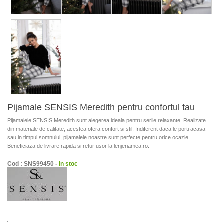
Pijamale SENSIS Meredith pentru confortul tau
Pijamalele SENSIS Meredith sunt alegerea ideala pentru serile relaxante. Realizate
din materiale de calitate, acestea ofera confort si stil. Indiferent daca le porti acasa
sau in timpul somnului, pijamalele noastre sunt perfecte pentru orice ocazie.
Beneficiaza de livrare rapida si retur usor la lenjeriamea.ro.
Cod : SNS99450 -
in stoc