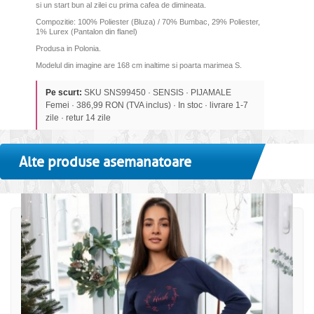
si un start bun al zilei cu prima cafea de dimineata.
Compozitie: 100% Poliester (Bluza) / 70% Bumbac, 29% Poliester,
1% Lurex (Pantalon din flanel)
Produsa in Polonia.
Modelul din imagine are 168 cm inaltime si poarta marimea S.
Pe scurt:
SKU SNS99450 · SENSIS · PIJAMALE
Femei · 386,99 RON (TVA inclus) · In stoc · livrare 1-7
zile · retur 14 zile
Alte produse asemanatoare