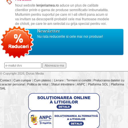
Noul website
lenjeriamea.ro
aduce un plus de calitate
clientilor printr-o gama de produse semnificativ imbunatatita.
Multumim pentru suportul pe care ni l-ati oferit pana acum si
va invitam sa descoperiti probabil cele mai frumoase modele
de chiloti, pe care le-am selectat cu grija special pentru voi.
Newsletter
Nu rata reducerile si cele mai noi produse!
© Copyright 2026, Duras Media
Contact
|
Cum cumpar
|
Cum platesc
|
Livrare
|
Termeni si conditii
|
Prelucrarea datelor cu
caracter personal
|
Politica de retur
|
Sfaturi intretinere
|
ANPC
|
Platforma SOL
|
Platforma
SAL