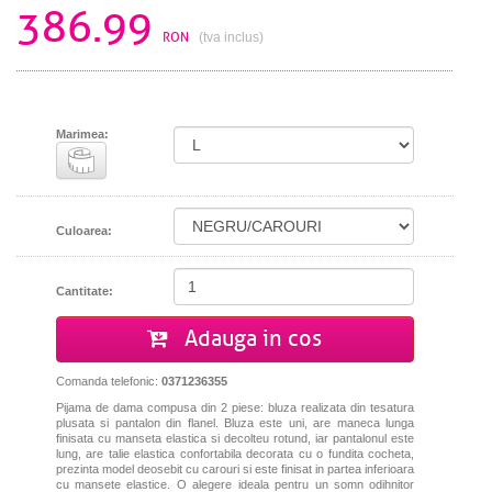
386.99
RON
(tva inclus)
Marimea:
Culoarea:
Cantitate:
Adauga in cos
Comanda telefonic:
0371236355
Pijama de dama compusa din 2 piese: bluza realizata din tesatura
plusata si pantalon din flanel. Bluza este uni, are maneca lunga
finisata cu manseta elastica si decolteu rotund, iar pantalonul este
lung, are talie elastica confortabila decorata cu o fundita cocheta,
prezinta model deosebit cu carouri si este finisat in partea inferioara
cu mansete elastice.
O alegere ideala pentru un somn odihnitor