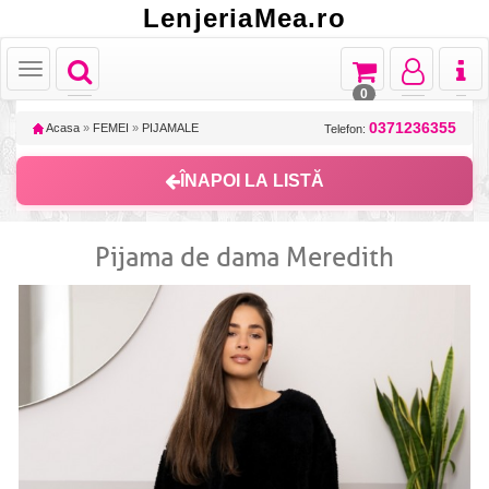
LenjeriaMea.ro
Toggle
Toggle
Toggle
Toggl
Toggle
navigation
navigation
navigation
naviga
navigation
0
0371236355
Acasa
»
FEMEI
»
PIJAMALE
Telefon:
ÎNAPOI LA LISTĂ
Pijama de dama Meredith