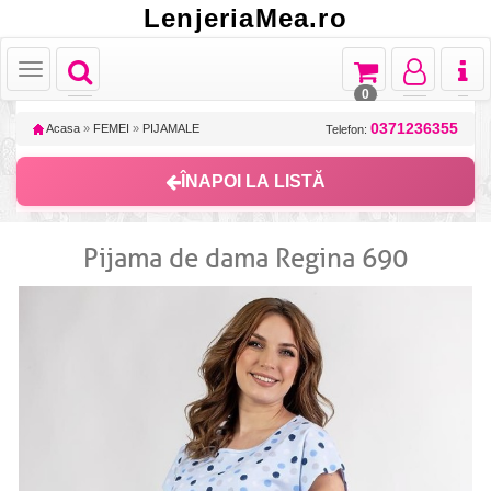
LenjeriaMea.ro
Toggle
Toggle
Toggle
Toggl
Toggle
navigation
navigation
navigation
naviga
navigation
0
0371236355
Acasa
»
FEMEI
»
PIJAMALE
Telefon:
ÎNAPOI LA LISTĂ
Pijama de dama Regina 690