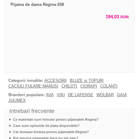
Pijama de dama Regina 658
194,03
RON
Categorii inrudite:
ACCESORII
BLUZE si TOPURI
CACIULI FULARE MANUSI
CHILOTI
CIORAPI
COLANTI
Branduri populare:
AVA
VIKI
DE LAFENSE
WOLBAR
GAIA
JULIMEX
Intrebari frecvente
Ce materiale sunt folosite pentru pijamalele Regina?
Care sunt optiunile de plata disponibile?
Cat dureaza livrarea pentru pijamalele Regina?
Pot returna pijamalele daca nu imi plac?