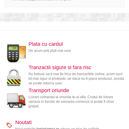
Plata cu cardul
De acum poti plati mai usor
Tranzactii sigure si fara risc
Nu trebuie sa-ti mai fie frica de tranzactiile online, acum sunt
tot mai sigur si protejate, iar daca nu-ti place produsul, acesta
se poate returna usor.
Transport oriunde
Livram comanda ta oriunde te-ai afla. Costul de livrare
variaza in functie de valoarea comenzii si poate fi chiar
gratuit.
Noutati
Noul website
lenjeriamea.ro
aduce un plus de calitate