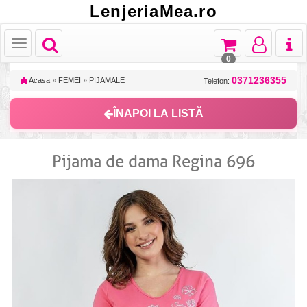
LenjeriaMea.ro
Toggle
Toggle
Toggle
Toggl
Toggle
navigation
navigation
navigation
naviga
navigation
0
0371236355
Acasa
»
FEMEI
»
PIJAMALE
Telefon:
ÎNAPOI LA LISTĂ
Pijama de dama Regina 696