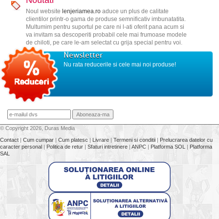
Noutati
Noul website
lenjeriamea.ro
aduce un plus de calitate
clientilor printr-o gama de produse semnificativ imbunatatita.
Multumim pentru suportul pe care ni l-ati oferit pana acum si
va invitam sa descoperiti probabil cele mai frumoase modele
de chiloti, pe care le-am selectat cu grija special pentru voi.
Newsletter
Nu rata reducerile si cele mai noi produse!
© Copyright 2026, Duras Media
Contact
|
Cum cumpar
|
Cum platesc
|
Livrare
|
Termeni si conditii
|
Prelucrarea datelor cu
caracter personal
|
Politica de retur
|
Sfaturi intretinere
|
ANPC
|
Platforma SOL
|
Platforma
SAL