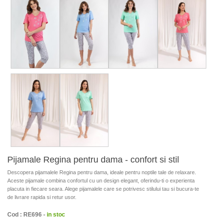
Pijamale Regina pentru dama - confort si stil
Descopera pijamalele Regina pentru dama, ideale pentru noptile tale de relaxare.
Aceste pijamale combina confortul cu un design elegant, oferindu-ti o experienta
placuta in fiecare seara. Alege pijamalele care se potrivesc stilului tau si bucura-te
de livrare rapida si retur usor.
Cod : RE696 -
in stoc