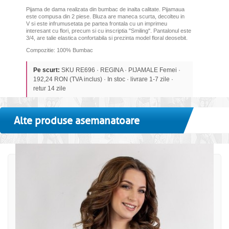
Pijama de dama realizata din bumbac de inalta calitate. Pijamaua
este compusa din 2 piese. Bluza are maneca scurta, decolteu in
V si este infrumusetata pe partea frontala cu un imprimeu
interesant cu flori, precum si cu inscriptia "Smiling". Pantalonul este
3/4, are talie elastica confortabila si prezinta model floral deosebit.
Compozitie: 100% Bumbac
Pe scurt:
SKU RE696 · REGINA · PIJAMALE Femei ·
192,24 RON (TVA inclus) · In stoc · livrare 1-7 zile ·
retur 14 zile
Alte produse asemanatoare