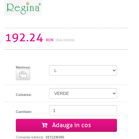
192.24
RON
(tva inclus)
Marimea:
Culoarea:
Cantitate:
Adauga in cos
Comanda telefonic:
0371236355