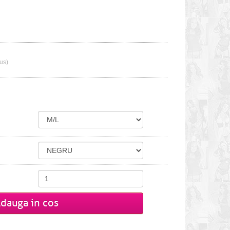
lus)
dauga in cos