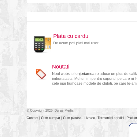
Plata cu cardul
De acum poti plati mai usor
Noutati
Noul website
lenjeriamea.ro
aduce un plus de calita
imbunatatita. Multumim pentru suportul pe care ni l-
cele mai frumoase modele de chiloti, pe care le-am s
© Copyright 2026, Duras Media
Contact
|
Cum cumpar
|
Cum platesc
|
Livrare
|
Termeni si conditii
|
Preluc