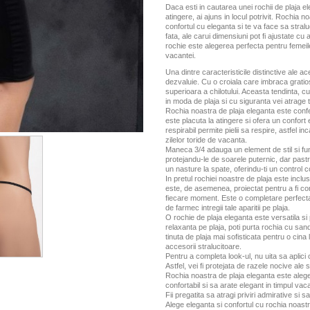
Daca esti in cautarea unei rochii de plaja ele
atingere, ai ajuns in locul potrivit. Rochia
confortul cu eleganta si te va face sa straluc
fata, ale carui dimensiuni pot fi ajustate cu 
rochie este alegerea perfecta pentru femeil
vacantei.
Una dintre caracteristicile distinctive ale a
dezvaluie. Cu o croiala care imbraca gratio
superioara a chilotului. Aceasta tendinta,
in moda de plaja si cu siguranta vei atrage t
Rochia noastra de plaja eleganta este confec
este placuta la atingere si ofera un confort 
respirabil permite pielii sa respire, astfel 
zilelor toride de vacanta.
Maneca 3/4 adauga un element de stil si func
protejandu-le de soarele puternic, dar past
un nasture la spate, oferindu-ti un control 
In pretul rochiei noastre de plaja este inclus
este, de asemenea, proiectat pentru a fi conf
fiecare moment. Este o completare perfecta
de farmec intregii tale aparitii pe plaja.
O rochie de plaja eleganta este versatila si
relaxanta pe plaja, poti purta rochia cu san
tinuta de plaja mai sofisticata pentru o cina
accesorii stralucitoare.
Pentru a completa look-ul, nu uita sa aplici 
Astfel, vei fi protejata de razele nocive ale s
Rochia noastra de plaja eleganta este aleg
confortabil si sa arate elegant in timpul vaca
Fii pregatita sa atragi priviri admirative si s
Alege eleganta si confortul cu rochia noastr