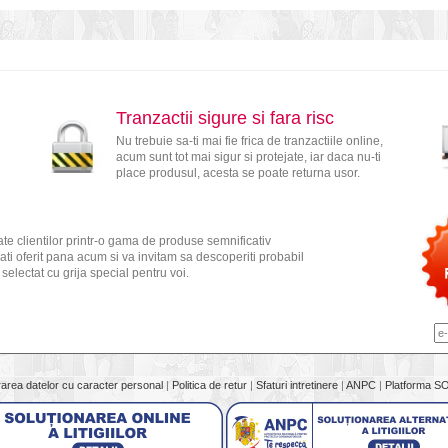
Tranzactii sigure si fara risc
Nu trebuie sa-ti mai fie frica de tranzactiile online,
acum sunt tot mai sigur si protejate, iar daca nu-ti
place produsul, acesta se poate returna usor.
te clientilor printr-o gama de produse semnificativ
ati oferit pana acum si va invitam sa descoperiti probabil
electat cu grija special pentru voi.
rarea datelor cu caracter personal
|
Politica de retur
|
Sfaturi intretinere
|
ANPC
|
Platforma S