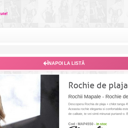
ÎNAPOI LA LISTĂ
Rochie de plaja
Rochii Mapale - Rochie de
Descopera Rochia de plaja + chilot tanga 4
Aceasta rochie eleganta si confortabila est
de calitate, te vei simti minunat purtand-o. 
Cod : MAP4550 -
in stoc