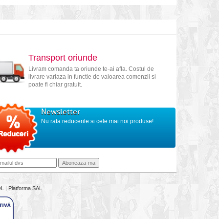
Transport oriunde
Livram comanda ta oriunde te-ai afla. Costul de
livrare variaza in functie de valoarea comenzii si
poate fi chiar gratuit.
Newsletter
Nu rata reducerile si cele mai noi produse!
OL
|
Platforma SAL