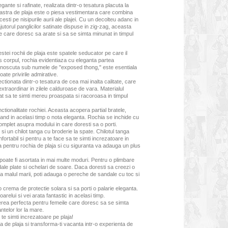
gante si rafinate, realizata dintr-o tesatura placuta la
 noastra de plaja este o piesa vestimentara care combina
esti pe nisipurile aurii ale plajei. Cu un decolteu adanc in
ajutorul panglicilor satinate dispuse in zig-zag, aceasta
e care doresc sa arate si sa se simta minunat in timpul
cestei rochii de plaja este spatele seducator pe care il
s corpul, rochia evidentiaza cu eleganta partea
 cunoscuta sub numele de "exposed thong," este esentiala
oate privirile admirative.
tionata dintr-o tesatura de cea mai inalta calitate, care
extraordinar in zilele calduroase de vara. Materialul
incat sa te simti mereu proaspata si racoroasa in timpul
tionalitate rochiei. Aceasta acopera partial bratele,
rand in acelasi timp o nota eleganta. Rochia se inchide cu
complet asupra modului in care doresti sa o porti.
 si un chilot tanga cu broderie la spate. Chilotul tanga
ortabil si pentru a te face sa te simti increzatoare in
 pentru rochia de plaja si cu siguranta va adauga un plus
 poate fi asortata in mai multe moduri. Pentru o plimbare
dale plate si ochelari de soare. Daca doresti sa creezi o
 la malul marii, poti adauga o pereche de sandale cu toc si
o crema de protectie solara si sa porti o palarie eleganta.
oarelui si vei arata fantastic in acelasi timp.
erea perfecta pentru femeile care doresc sa se simta
ntelor lor la mare.
a te simti increzatoare pe plaja!
a de plaja si transforma-ti vacanta intr-o experienta de