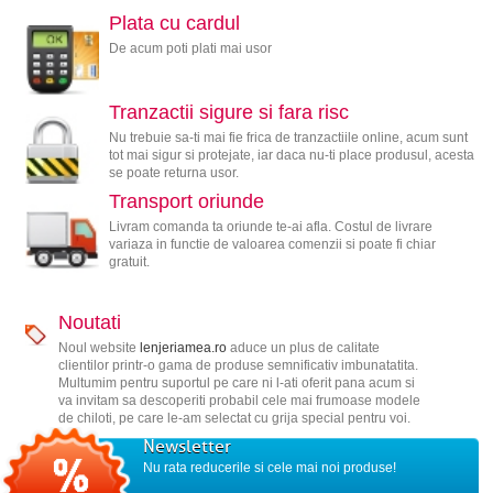
Plata cu cardul
De acum poti plati mai usor
Tranzactii sigure si fara risc
Nu trebuie sa-ti mai fie frica de tranzactiile online, acum sunt
tot mai sigur si protejate, iar daca nu-ti place produsul, acesta
se poate returna usor.
Transport oriunde
Livram comanda ta oriunde te-ai afla. Costul de livrare
variaza in functie de valoarea comenzii si poate fi chiar
gratuit.
Noutati
Noul website
lenjeriamea.ro
aduce un plus de calitate
clientilor printr-o gama de produse semnificativ imbunatatita.
Multumim pentru suportul pe care ni l-ati oferit pana acum si
va invitam sa descoperiti probabil cele mai frumoase modele
de chiloti, pe care le-am selectat cu grija special pentru voi.
Newsletter
Nu rata reducerile si cele mai noi produse!