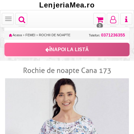
LenjeriaMea.ro
Toggle
Toggle
Toggle
Toggl
Toggle
navigation
navigation
navigation
naviga
navigation
0
0371236355
Acasa
»
FEMEI
»
ROCHII DE NOAPTE
Telefon:
ÎNAPOI LA LISTĂ
Rochie de noapte Cana 173