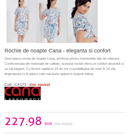
Rochie de noapte Cana - eleganta si confort
Descopera rochia de noapte Cana, perfecta pentru momentele tale de relaxare.
Confectionata din materiale de calitate, aceasta rochie ofera un confort deosebit si
un stil elegant. Cu livrare rapida in 24 de ore si posibilitatea de retur in 14 zile,
lenjeriamea.ro iti aduce cele mai bune optiuni in lenjerie intima.
Cod : CA173 -
stoc epuizat
227.98
RON
(tva inclus)