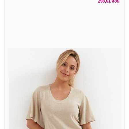
298,61
RON