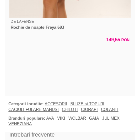
DE LAFENSE
Rochie de noapte Freya 693
149,55
RON
Categorii inrudite:
ACCESORII
BLUZE si TOPURI
CACIULI FULARE MANUSI
CHILOTI
CIORAPI
COLANTI
Branduri populare:
AVA
VIKI
WOLBAR
GAIA
JULIMEX
VENEZIANA
Intrebari frecvente