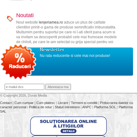
Noutati
Noul website
lenjeriamea.ro
aduce un plus de calitate
clientilor printr-o gama de produse semnificativ imbunatatita.
Multumim pentru suportul pe care ni l-ati oferit pana acum si
va invitam sa descoperiti probabil cele mai frumoase modele
de chiloti, pe care le-am selectat cu grija special pentru voi.
Newsletter
Nu rata reducerile si cele mai noi produse!
© Copyright 2026, Duras Media
Contact
|
Cum cumpar
|
Cum platesc
|
Livrare
|
Termeni si conditii
|
Prelucrarea datelor cu
caracter personal
|
Politica de retur
|
Sfaturi intretinere
|
ANPC
|
Platforma SOL
|
Platforma
SAL