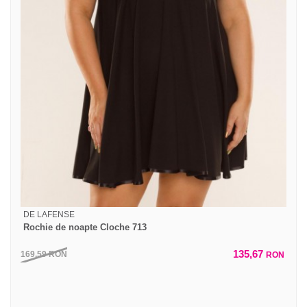
DE LAFENSE
Rochie de noapte Cloche 713
135,67
169,59
RON
RON