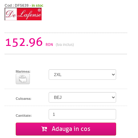
Cod : DFS639 -
in stoc
152.96
RON
(tva inclus)
Marimea:
Culoarea:
Cantitate:
Adauga in cos