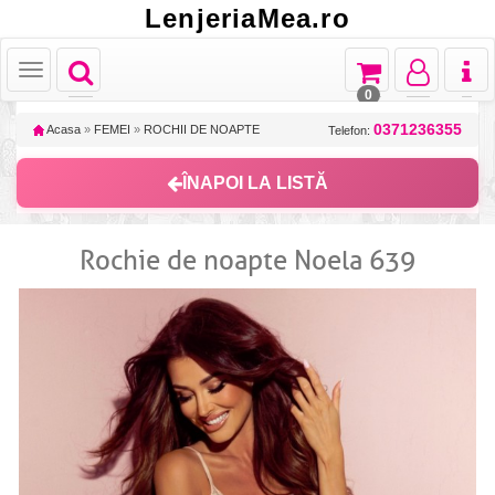
LenjeriaMea.ro
Toggle
Toggle
Toggle
Toggl
Toggle
navigation
navigation
navigation
naviga
navigation
0
0371236355
Acasa
»
FEMEI
»
ROCHII DE NOAPTE
Telefon:
ÎNAPOI LA LISTĂ
Rochie de noapte Noela 639