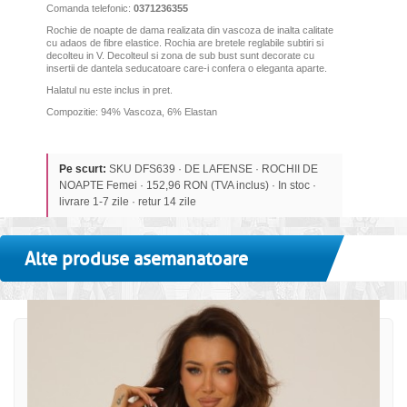
Comanda telefonic:
0371236355
Rochie de noapte de dama realizata din vascoza de inalta calitate
cu adaos de fibre elastice. Rochia are bretele reglabile subtiri si
decolteu in V. Decolteul si zona de sub bust sunt decorate cu
insertii de dantela seducatoare care-i confera o eleganta aparte.
Halatul nu este inclus in pret.
Compozitie: 94% Vascoza, 6% Elastan
Pe scurt:
SKU DFS639 · DE LAFENSE · ROCHII DE
NOAPTE Femei · 152,96 RON (TVA inclus) · In stoc ·
livrare 1-7 zile · retur 14 zile
Alte produse asemanatoare